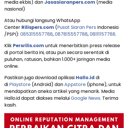
media ekbis) dan
Jasasiaranpers.com
(media
nasional)
Atau hubungi langsung WhatsApp
Center
Rilispers.com
(
Pusat Siaran Pers
Indonesia
/PSPI):
085315557788
,
087815557788
,
08111157788
.
Klik
Persrilis.com
untuk menerbitkan press release
di portal berita ini, atau pun secara serentak di
puluhan, ratusan, bahkan 1.000+ jaringan media
online.
Pastikan juga download aplikasi
Hallo.id
di
di
Playstore
(Android) dan
Appstore
(iphone), untuk
mendapatkan aneka artikel yang menarik. Media
Hallo.id dapat diakses melalui
Google News
. Terima
kasih.