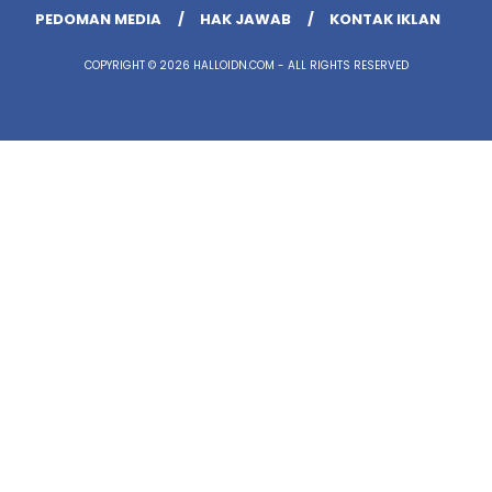
PEDOMAN MEDIA
HAK JAWAB
KONTAK IKLAN
COPYRIGHT © 2026 HALLOIDN.COM - ALL RIGHTS RESERVED