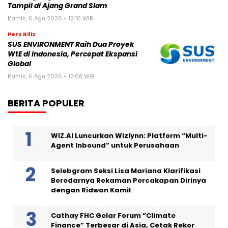
Tampil di Ajang Grand Slam
Kamis, 6 Agu 2026 - 12:10 WIB
Pers Rilis
SUS ENVIRONMENT Raih Dua Proyek
WtE di Indonesia, Percepat Ekspansi
Global
Kamis, 6 Agu 2026 - 12:08 WIB
BERITA POPULER
WIZ.AI Luncurkan Wizlynn: Platform “Multi-
Agent Inbound” untuk Perusahaan
Selebgram Seksi Lisa Mariana Klarifikasi
Beredarnya Rekaman Percakapan Dirinya
dengan Ridwan Kamil
Cathay FHC Gelar Forum “Climate
Finance” Terbesar di Asia, Cetak Rekor