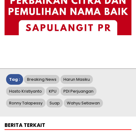
Tag :
Breaking News
Harun Masiku
Hasto Kristiyanto
KPU
PDI Perjuangan
Ronny Talapessy
Suap
Wahyu Setiawan
BERITA TERKAIT