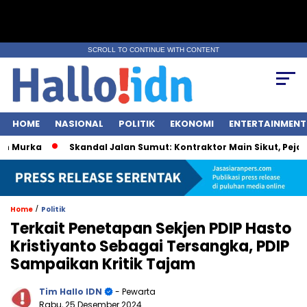
SCROLL TO CONTINUE WITH CONTENT
HOME
NASIONAL
POLITIK
EKONOMI
ENTERTAINMENT
urka
Skandal Jalan Sumut: Kontraktor Main Sikut, Pejabat I
/
Home
Politik
Terkait Penetapan Sekjen PDIP Hasto
Kristiyanto Sebagai Tersangka, PDIP
Sampaikan Kritik Tajam
Tim Hallo IDN
- Pewarta
Rabu, 25 Desember 2024