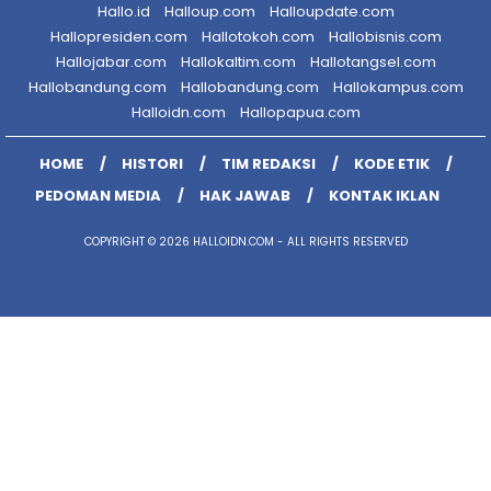
Hallo.id
Halloup.com
Halloupdate.com
Hallopresiden.com
Hallotokoh.com
Hallobisnis.com
Hallojabar.com
Hallokaltim.com
Hallotangsel.com
Hallobandung.com
Hallobandung.com
Hallokampus.com
Halloidn.com
Hallopapua.com
HOME
HISTORI
TIM REDAKSI
KODE ETIK
PEDOMAN MEDIA
HAK JAWAB
KONTAK IKLAN
COPYRIGHT © 2026 HALLOIDN.COM - ALL RIGHTS RESERVED