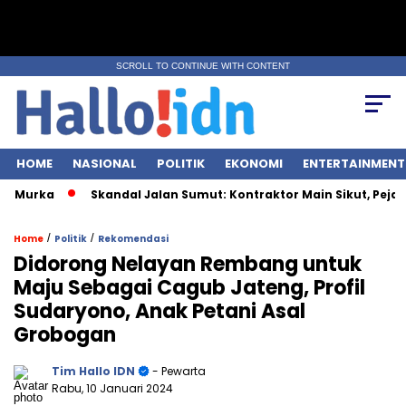
SCROLL TO CONTINUE WITH CONTENT
HOME
NASIONAL
POLITIK
EKONOMI
ENTERTAINMENT
rka
Skandal Jalan Sumut: Kontraktor Main Sikut, Pejabat Ik
/
/
Home
Politik
Rekomendasi
Didorong Nelayan Rembang untuk
Maju Sebagai Cagub Jateng, Profil
Sudaryono, Anak Petani Asal
Grobogan
Tim Hallo IDN
- Pewarta
Rabu, 10 Januari 2024