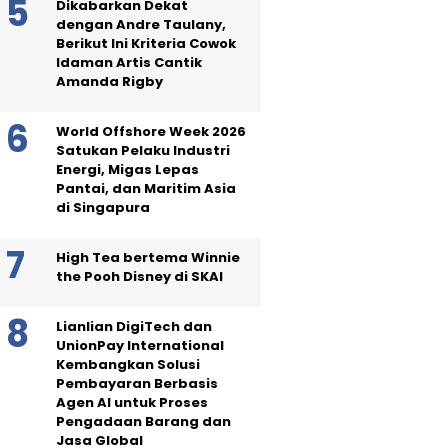
Dikabarkan Dekat
dengan Andre Taulany,
Berikut Ini Kriteria Cowok
Idaman Artis Cantik
Amanda Rigby
World Offshore Week 2026
Satukan Pelaku Industri
Energi, Migas Lepas
Pantai, dan Maritim Asia
di Singapura
High Tea bertema Winnie
the Pooh Disney di SKAI
Lianlian DigiTech dan
UnionPay International
Kembangkan Solusi
Pembayaran Berbasis
Agen AI untuk Proses
Pengadaan Barang dan
Jasa Global