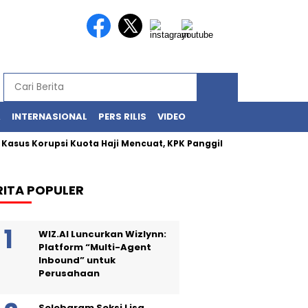
A
INTERNASIONAL
PERS RILIS
VIDEO
sus Korupsi Kuota Haji Mencuat, KPK Panggil Khalid Basalamah
RITA POPULER
WIZ.AI Luncurkan Wizlynn:
Platform “Multi-Agent
Inbound” untuk
Perusahaan
Selebgram Seksi Lisa