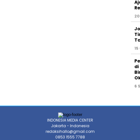
Aj
Re
20
Jo
Ti
Ta
15
Pe
di
Bi
Ok
6 
INDONESIA MEDIA CENTER
Jakarta - Indonesia
redaksihallo@gmail.com
0853 1555 7788