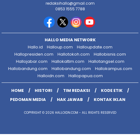
redaksihallo@gmail.com
0853 1555 7788
HALLO MEDIA NETWORK
Hallo.id
Halloup.com
Halloupdate.com
Hallopresiden.com
Hallotokoh.com
Hallobisnis.com
Hallojabar.com
Hallokaltim.com
Hallotangsel.com
Hallobandung.com
Hallobandung.com
Hallokampus.com
Halloidn.com
Hallopapua.com
HOME
HISTORI
TIM REDAKSI
KODE ETIK
PEDOMAN MEDIA
HAK JAWAB
KONTAK IKLAN
COPYRIGHT © 2026 HALLOIDN.COM - ALL RIGHTS RESERVED