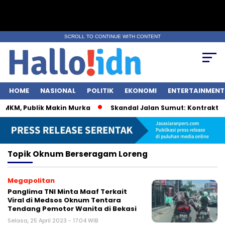
SCROLL TO CONTINUE WITH CONTENT
HOME
NASIONAL
POLITIK
EKONOMI
ENTERTAINMENT
UMKM, Publik Makin Murka
Skandal Jalan Sumut: Kontraktor M
Topik
Oknum Berseragam Loreng
Megapolitan
Panglima TNI Minta Maaf Terkait
Viral di Medsos Oknum Tentara
Tendang Pemotor Wanita di Bekasi
Selasa, 25 April 2023 - 17:04 WIB