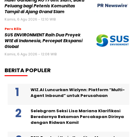
Haier Gandeng AO 1 Point Slam, Buka
Peluang bagi Petenis Komunitas
Tampil di Ajang Grand Slam
Kamis, 6 Agu 2026 - 12:10 WIB
Pers Rilis
SUS ENVIRONMENT Raih Dua Proyek
WtE di Indonesia, Percepat Ekspansi
Global
Kamis, 6 Agu 2026 - 12:08 WIB
BERITA POPULER
WIZ.AI Luncurkan Wizlynn: Platform “Multi-
Agent Inbound” untuk Perusahaan
Selebgram Seksi Lisa Mariana Klarifikasi
Beredarnya Rekaman Percakapan Dirinya
dengan Ridwan Kamil