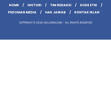
HOME
HISTORI
TIM REDAKSI
KODE ETIK
PEDOMAN MEDIA
HAK JAWAB
KONTAK IKLAN
COPYRIGHT © 2026 HALLOIDN.COM - ALL RIGHTS RESERVED