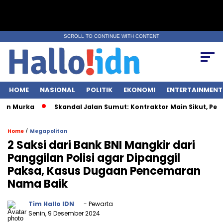
SCROLL TO CONTINUE WITH CONTENT
HOME
NASIONAL
POLITIK
EKONOMI
ENTERTAINMENT
Murka
Skandal Jalan Sumut: Kontraktor Main Sikut, Pejabat 
/
Home
Megapolitan
2 Saksi dari Bank BNI Mangkir dari
Panggilan Polisi agar Dipanggil
Paksa, Kasus Dugaan Pencemaran
Nama Baik
Tim Hallo IDN
- Pewarta
Senin, 9 Desember 2024