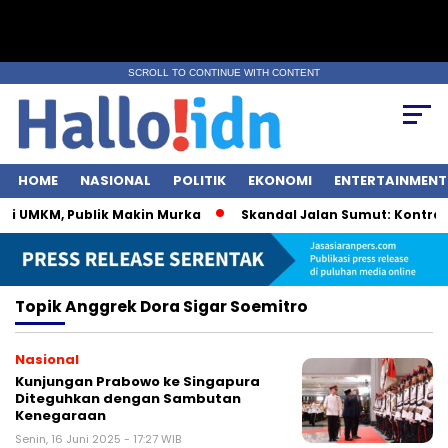
SCROLL TO CONTINUE WITH CONTENT
HOME
NASIONAL
POLITIK
EKONOMI
ENTERTAINMENT
ri UMKM, Publik Makin Murka
Skandal Jalan Sumut: Kontrakto
Topik
Anggrek Dora Sigar Soemitro
Nasional
Kunjungan Prabowo ke Singapura
Diteguhkan dengan Sambutan
Kenegaraan
Senin, 16 Juni 2025 - 17:27 WIB