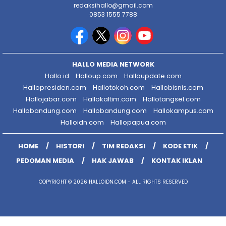
redaksihallo@gmail.com
0853 1555 7788
HALLO MEDIA NETWORK
Hallo.id
Halloup.com
Halloupdate.com
Hallopresiden.com
Hallotokoh.com
Hallobisnis.com
Hallojabar.com
Hallokaltim.com
Hallotangsel.com
Hallobandung.com
Hallobandung.com
Hallokampus.com
Halloidn.com
Hallopapua.com
HOME
HISTORI
TIM REDAKSI
KODE ETIK
PEDOMAN MEDIA
HAK JAWAB
KONTAK IKLAN
COPYRIGHT © 2026 HALLOIDN.COM - ALL RIGHTS RESERVED