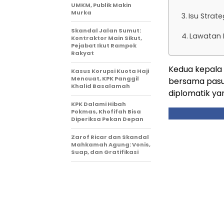
UMKM, Publik Makin
Murka
Isu Strat
Skandal Jalan Sumut:
Lawatan 
Kontraktor Main Sikut,
Pejabat Ikut Rampok
Rakyat
Kedua kepala
Kasus Korupsi Kuota Haji
Mencuat, KPK Panggil
bersama pasu
Khalid Basalamah
diplomatik ya
KPK Dalami Hibah
Pokmas, Khofifah Bisa
Diperiksa Pekan Depan
Zarof Ricar dan Skandal
Mahkamah Agung: Vonis,
Suap, dan Gratifikasi