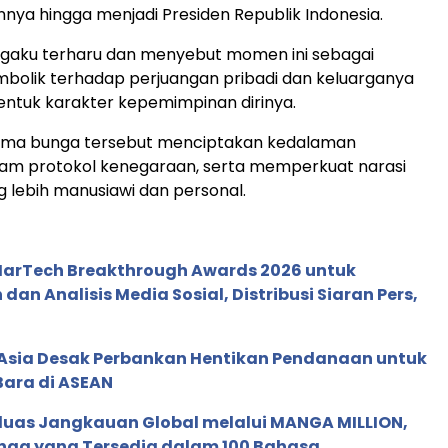
a hingga menjadi Presiden Republik Indonesia.
aku terharu dan menyebut momen ini sebagai
bolik terhadap perjuangan pribadi dan keluarganya
tuk karakter kepemimpinan dirinya.
ma bunga tersebut menciptakan kedalaman
lam protokol kenegaraan, serta memperkuat narasi
g lebih manusiawi dan personal.
 MarTech Breakthrough Awards 2026 untuk
an Analisis Media Sosial, Distribusi Siaran Pers,
e Asia Desak Perbankan Hentikan Pendanaan untuk
Bara di ASEAN
rluas Jangkauan Global melalui MANGA MILLION,
nga yang Tersedia dalam 100 Bahasa