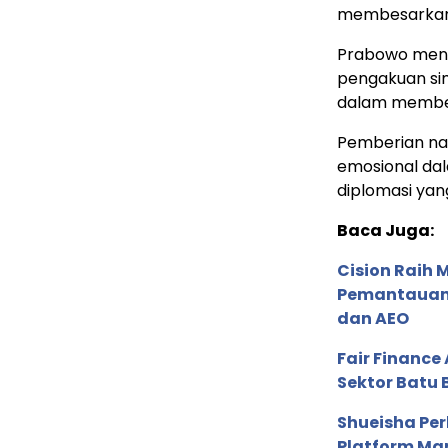
membesarkanny
Prabowo meng
pengakuan sim
dalam memben
Pemberian na
emosional da
diplomasi yan
Baca Juga:
Cision Raih
Pemantauan d
dan AEO
Fair Financ
Sektor Batu 
Shueisha Pe
Platform Ma