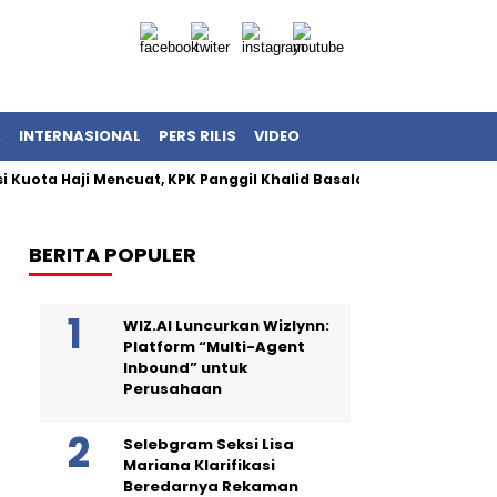
A
INTERNASIONAL
PERS RILIS
VIDEO
a Haji Mencuat, KPK Panggil Khalid Basalamah
KPK Dalami H
BERITA POPULER
WIZ.AI Luncurkan Wizlynn:
Platform “Multi-Agent
Inbound” untuk
Perusahaan
Selebgram Seksi Lisa
Mariana Klarifikasi
Beredarnya Rekaman