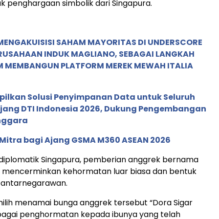
k penghargaan simbolik dari Singapura.
MENGAKUISISI SAHAM MAYORITAS DI UNDERSCORE
ERUSAHAAN INDUK MAGLIANO, SEBAGAI LANGKAH
M MEMBANGUN PLATFORM MEREK MEWAH ITALIA
pilkan Solusi Penyimpanan Data untuk Seluruh
 Ajang DTI Indonesia 2026, Dukung Pengembangan
enggara
 Mitra bagi Ajang GSMA M360 ASEAN 2026
 diplomatik Singapura, pemberian anggrek bernama
g mencerminkan kehormatan luar biasa dan bentuk
antarnegarawan.
lih menamai bunga anggrek tersebut “Dora Sigar
ebagai penghormatan kepada ibunya yang telah