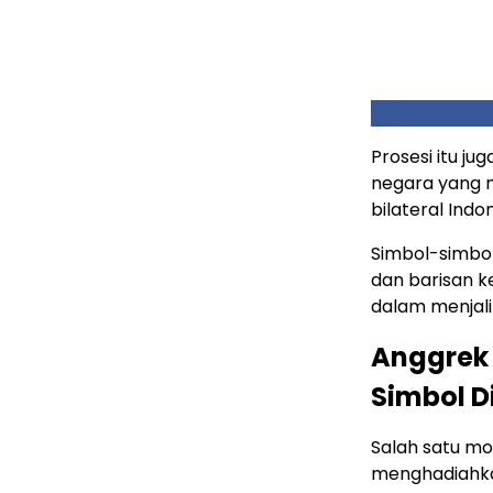
Prosesi itu ju
negara yang 
bilateral Indo
Simbol-simbol 
dan barisan 
dalam menjal
Anggrek
Simbol D
Salah satu mo
menghadiahka