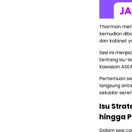
Tharman menge
kemudian dib
dan kabinet y
Sesi ini menj
tentang isu-is
kawasan ASEA
Pertemuan se
langsung anta
sekadar serem
Isu Stra
hingga 
Dalam sesi co