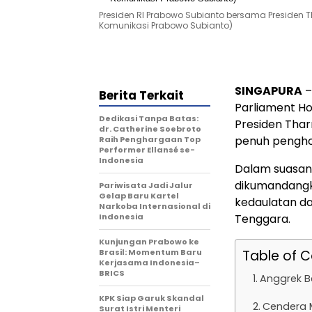
Presiden RI Prabowo Subianto bersama Presiden
Komunikasi Prabowo Subianto)
SINGAPURA
–
Berita Terkait
Parliament Ho
Dedikasi Tanpa Batas:
Presiden Th
dr. Catherine Soebroto
penuh pengh
Raih Penghargaan Top
Performer Ellansé se-
Indonesia
Dalam suasana
dikumandangk
Pariwisata Jadi Jalur
Gelap Baru Kartel
kedaulatan da
Narkoba Internasional di
Indonesia
Tenggara.
Kunjungan Prabowo ke
Brasil: Momentum Baru
Table of 
Kerjasama Indonesia–
BRICS
Anggrek B
KPK Siap Garuk Skandal
Cendera 
Surat Istri Menteri