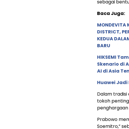
sebagai bentu
Baca Juga:
MONDEVITA 
DISTRICT, P
KEDUA DALA
BARU
HIKSEMI Tam
Skenario di
AI di Asia T
Huawei Jadi
Dalam tradisi
tokoh pentin
penghargaan 
Prabowo memi
Soemitro,” s