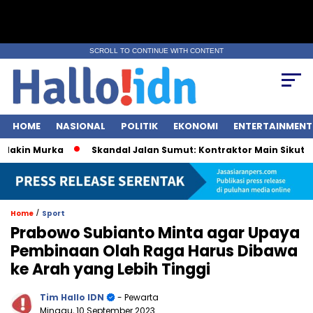
SCROLL TO CONTINUE WITH CONTENT
HOME
NASIONAL
POLITIK
EKONOMI
ENTERTAINMENT
kin Murka
Skandal Jalan Sumut: Kontraktor Main Sikut, Peja
/
Home
Sport
Prabowo Subianto Minta agar Upaya
Pembinaan Olah Raga Harus Dibawa
ke Arah yang Lebih Tinggi
Tim Hallo IDN
- Pewarta
Minggu, 10 September 2023