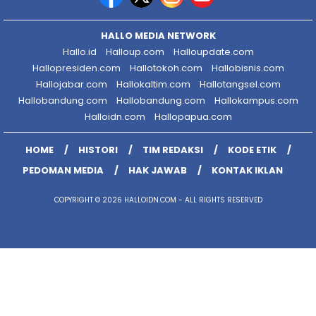
HALLO MEDIA NETWORK
Hallo.id
Halloup.com
Halloupdate.com
Hallopresiden.com
Hallotokoh.com
Hallobisnis.com
Hallojabar.com
Hallokaltim.com
Hallotangsel.com
Hallobandung.com
Hallobandung.com
Hallokampus.com
Halloidn.com
Hallopapua.com
HOME
HISTORI
TIM REDAKSI
KODE ETIK
PEDOMAN MEDIA
HAK JAWAB
KONTAK IKLAN
COPYRIGHT © 2026 HALLOIDN.COM - ALL RIGHTS RESERVED