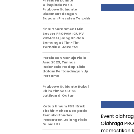
Presiden Komite
Olimpiade Paris,
Prabowo Subianto
Disambut dengan
Sapaan Presiden Terpilih
Final Tournament Mini
Soccer PROPAMI CUP V
2024: Perjuangan dan
Semangat Tim-Tim
Terbaik di Jakarta
Persiapan Menuju Piala
Asia 2023, Timnas
Indonesia Hadapi Libia
dalam Pertandingan Uji
Pertama
Prabowo Subianto Bakal
Kirim Timnas U-20
Latihan di Qatar
Ketua Umum PSSI Erick
Thohir Mohon Doa pada
Pemuka Pondok
Event olahraga
Pesantren, Jelang Piala
Olahraga PROP
Dunia U17
memastikan k