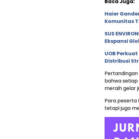
Baca Juga:
Haier Ganden
Komunitas T
SUS ENVIRONM
Ekspansi Glo
UOB Perkuat
Distribusi St
Pertandingan 
bahwa setiap 
meraih gelar j
Para peserta 
tetapi juga men