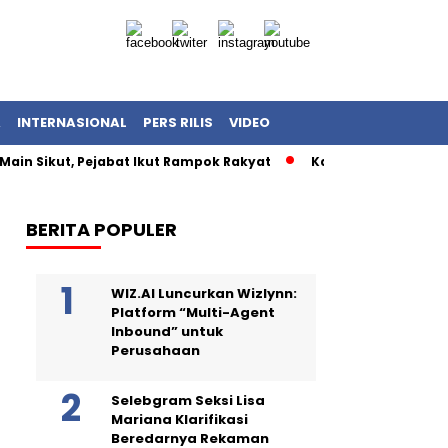
A
INTERNASIONAL
PERS RILIS
VIDEO
Main Sikut, Pejabat Ikut Rampok Rakyat
Kasus Korupsi Kuot
BERITA POPULER
WIZ.AI Luncurkan Wizlynn:
Platform “Multi-Agent
Inbound” untuk
Perusahaan
Selebgram Seksi Lisa
Mariana Klarifikasi
Beredarnya Rekaman