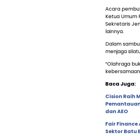
Acara pembuk
Ketua Umum PR
Sekretaris Je
lainnya.
Dalam sambut
menjaga silat
“Olahraga buk
kebersamaan 
Baca Juga:
Cision Raih
Pemantauan d
dan AEO
Fair Financ
Sektor Batu 