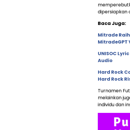
memperebutka
dipersiapkan o
Baca Juga:
Mitrade Raih
MitradeGPT V
UNISOC Lyri
Audio
Hard Rock C
Hard Rock Ri
Turnamen Futs
melainkan ju
individu dan in