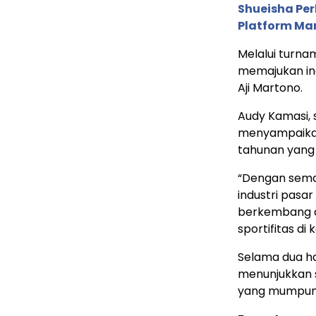
Shueisha Pe
Platform Ma
Melalui turna
memajukan ind
Aji Martono.
Audy Kamasi, 
menyampaikan
tahunan yang
“Dengan semak
industri pasa
berkembang d
sportifitas di
Selama dua ha
menunjukkan s
yang mumpuni