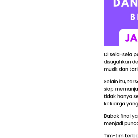
Di sela-sela 
disuguhkan de
musik dan ta
Selain itu, t
siap memanjak
tidak hanya se
keluarga yan
Babak final y
menjadi punca
Tim-tim terba