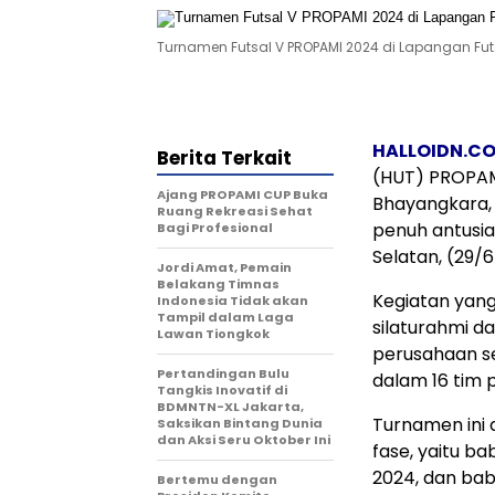
Turnamen Futsal V PROPAMI 2024 di Lapangan Futsal
HALLOIDN.C
Berita Terkait
(HUT) PROPAMI
Ajang PROPAMI CUP Buka
Bhayangkara,
Ruang Rekreasi Sehat
penuh antusia
Bagi Profesional
Selatan, (29/6
Jordi Amat, Pemain
Belakang Timnas
Kegiatan yang
Indonesia Tidak akan
Tampil dalam Laga
silaturahmi d
Lawan Tiongkok
perusahaan se
Pertandingan Bulu
dalam 16 tim 
Tangkis Inovatif di
BDMNTN-XL Jakarta,
Turnamen ini 
Saksikan Bintang Dunia
dan Aksi Seru Oktober Ini
fase, yaitu b
2024, dan baba
Bertemu dengan