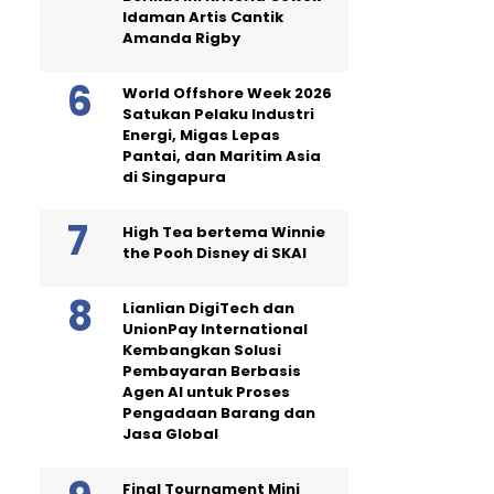
Idaman Artis Cantik
Amanda Rigby
World Offshore Week 2026
Satukan Pelaku Industri
Energi, Migas Lepas
Pantai, dan Maritim Asia
di Singapura
High Tea bertema Winnie
the Pooh Disney di SKAI
Lianlian DigiTech dan
UnionPay International
Kembangkan Solusi
Pembayaran Berbasis
Agen AI untuk Proses
Pengadaan Barang dan
Jasa Global
Final Tournament Mini