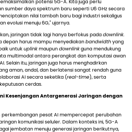
maksimalkan potensi 5G-A. Kita juga perlu
 sumber daya spektrum baru seperti U6 GHz secara
menciptakan nilai tambah baru bagi industri sekaligus
 evolusi menuju 6G," ujarnya.
n, jaringan tidak lagi hanya berfokus pada
downlink
.
sa depan harus mampu menyediakan
bandwidth
yang
 baik untuk
uplink
maupun
downlink
guna mendukung
ata multimodal antara perangkat dan komputasi awan
 AI. Selain itu, jaringan juga harus menghadirkan
yang aman, andal, dan berlatensi sangat rendah guna
aborasi AI secara seketika (
real-time
), serta
keputusan cerdas.
i Kesenjangan Antargenerasi Jaringan dengan
, perkembangan pesat AI mempercepat perubahan
ingan komunikasi seluler. Dalam konteks ini, 5G-A
gai jembatan menuju generasi jaringan berikutnya,