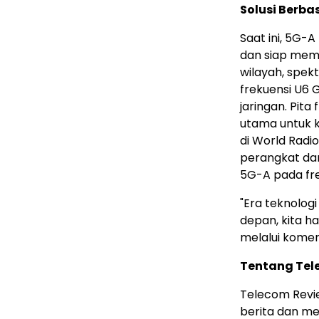
Solusi Berb
Saat ini, 5G-A
dan siap mem
wilayah, spekt
frekuensi U6 
jaringan. Pita
utama untuk 
di World Radi
perangkat dan
5G-A pada fre
"Era teknolog
depan, kita h
melalui komers
Tentang Tel
Telecom Revi
berita dan me