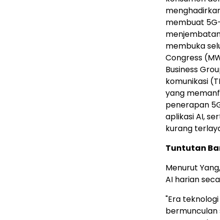
menghadirkan 
membuat 5G-A
menjembatani 
membuka selur
Congress (MW
Business Grou
komunikasi (T
yang memanfa
penerapan 5G
aplikasi AI, s
kurang terlaya
Tuntutan Bar
Menurut Yang,
AI harian seca
"Era teknologi
bermunculan se