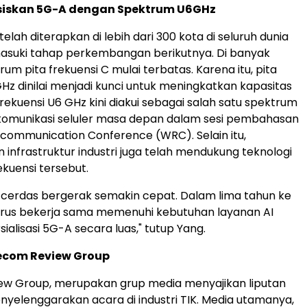
asiskan 5G-A dengan Spektrum U6GHz
 telah diterapkan di lebih dari 300 kota di seluruh dunia
asuki tahap perkembangan berikutnya. Di banyak
rum pita frekuensi C mulai terbatas. Karena itu, pita
GHz dinilai menjadi kunci untuk meningkatkan kapasitas
 frekuensi U6 GHz kini diakui sebagai salah satu spektrum
komunikasi seluler masa depan dalam sesi pembahasan
ocommunication Conference (WRC). Selain itu,
 infrastruktur industri juga telah mendukung teknologi
kuensi tersebut.
i cerdas bergerak semakin cepat. Dalam lima tahun ke
arus bekerja sama memenuhi kebutuhan layanan AI
ialisasi 5G-A secara luas," tutup Yang.
ecom Review Group
ew Group, merupakan grup media menyajikan liputan
nyelenggarakan acara di industri TIK. Media utamanya,