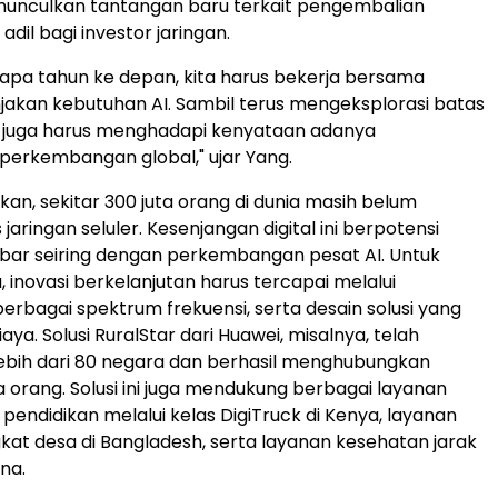
unculkan tantangan baru terkait pengembalian
adil bagi investor jaringan.
pa tahun ke depan, kita harus bekerja bersama
akan kebutuhan AI. Sambil terus mengeksplorasi batas
ta juga harus menghadapi kenyataan adanya
erkembangan global," ujar Yang.
n, sekitar 300 juta orang di dunia masih belum
 jaringan seluler. Kesenjangan digital ini berpotensi
bar seiring dengan perkembangan pesat AI. Untuk
 inovasi berkelanjutan harus tercapai melalui
rbagai spektrum frekuensi, serta desain solusi yang
aya. Solusi RuralStar dari Huawei, misalnya, telah
lebih dari 80 negara dan berhasil menghubungkan
ta orang. Solusi ini juga mendukung berbagai layanan
ti pendidikan melalui kelas DigiTruck di Kenya, layanan
kat desa di Bangladesh, serta layanan kesehatan jarak
ina.