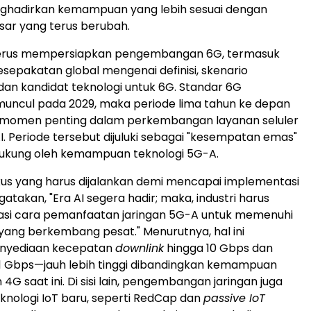
nghadirkan kemampuan yang lebih sesuai dengan
ar yang terus berubah.
terus mempersiapkan pengembangan 6G, termasuk
epakatan global mengenai definisi, skenario
an kandidat teknologi untuk 6G. Standar 6G
muncul pada 2029, maka periode lima tahun ke depan
 momen penting dalam perkembangan layanan seluler
I. Periode tersebut dijuluki sebagai "kesempatan emas"
dukung oleh kemampuan teknologi 5G-A.
kus yang harus dijalankan demi mencapai implementasi
takan, "Era AI segera hadir; maka, industri harus
kasi cara pemanfaatan jaringan 5G-A untuk memenuhi
yang berkembang pesat." Menurutnya, hal ini
nyediaan kecepatan
downlink
hingga 10 Gbps dan
1 Gbps—jauh lebih tinggi dibandingkan kemampuan
 4G saat ini. Di sisi lain, pengembangan jaringan juga
knologi IoT baru, seperti RedCap dan
passive IoT