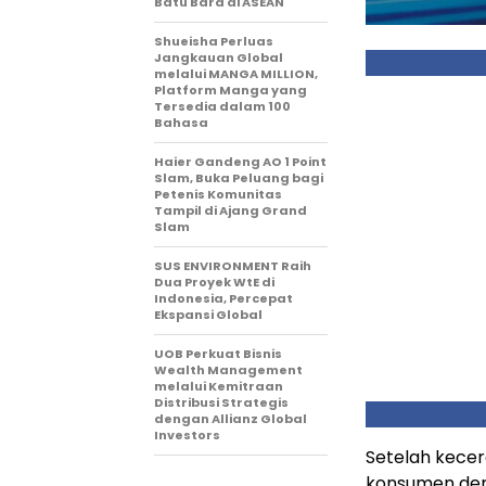
Batu Bara di ASEAN
Shueisha Perluas
Jangkauan Global
melalui MANGA MILLION,
Platform Manga yang
Tersedia dalam 100
Bahasa
Haier Gandeng AO 1 Point
Slam, Buka Peluang bagi
Petenis Komunitas
Tampil di Ajang Grand
Slam
SUS ENVIRONMENT Raih
Dua Proyek WtE di
Indonesia, Percepat
Ekspansi Global
UOB Perkuat Bisnis
Wealth Management
melalui Kemitraan
Distribusi Strategis
dengan Allianz Global
Investors
Setelah kece
konsumen deng