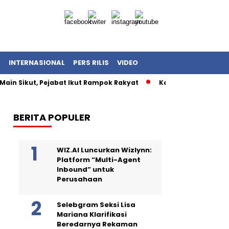
A
INTERNASIONAL
PERS RILIS
VIDEO
Main Sikut, Pejabat Ikut Rampok Rakyat
Kasus Korupsi Kuot
BERITA POPULER
WIZ.AI Luncurkan Wizlynn:
Platform “Multi-Agent
Inbound” untuk
Perusahaan
Selebgram Seksi Lisa
Mariana Klarifikasi
Beredarnya Rekaman