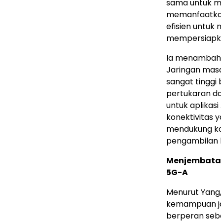
sama untuk me
memanfaatkan
efisien untuk 
mempersiapkan
Ia menambahka
Jaringan ma
sangat tinggi
pertukaran d
untuk aplikasi
konektivitas 
mendukung kol
pengambilan 
Menjembatan
5G-A
Menurut Yang
kemampuan jar
berperan seba