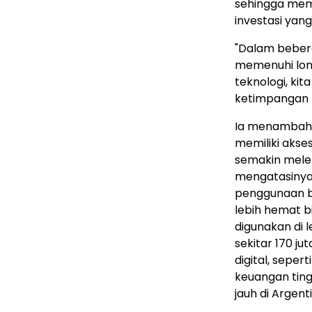
sehingga mem
investasi yang 
"Dalam bebera
memenuhi lonj
teknologi, ki
ketimpangan p
Ia menambahka
memiliki akses
semakin mele
mengatasinya,
penggunaan be
lebih hemat bi
digunakan di 
sekitar 170 ju
digital, seper
keuangan ting
jauh di Argent