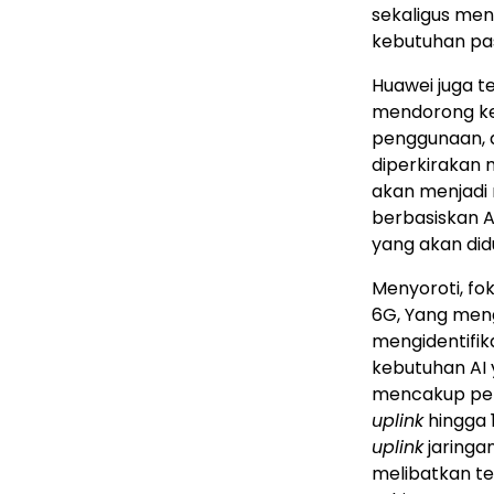
sekaligus me
kebutuhan pas
Huawei juga 
mendorong kes
penggunaan, d
diperkirakan 
akan menjadi
berbasiskan A
yang akan di
Menyoroti, fo
6G, Yang menga
mengidentifi
kebutuhan AI 
mencakup pe
uplink
hingga 
uplink
jaringan
melibatkan te