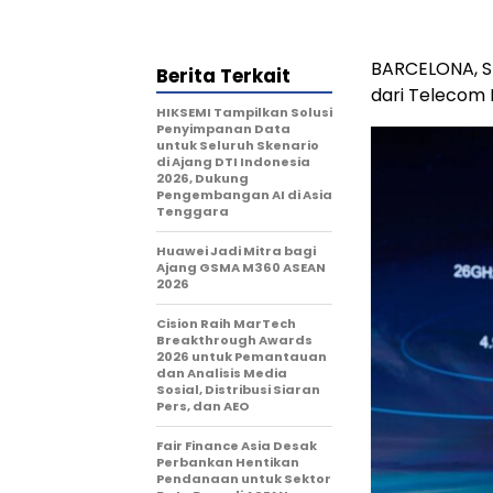
BARCELONA, Sp
Berita Terkait
dari Telecom 
HIKSEMI Tampilkan Solusi
Penyimpanan Data
untuk Seluruh Skenario
di Ajang DTI Indonesia
2026, Dukung
Pengembangan AI di Asia
Tenggara
Huawei Jadi Mitra bagi
Ajang GSMA M360 ASEAN
2026
Cision Raih MarTech
Breakthrough Awards
2026 untuk Pemantauan
dan Analisis Media
Sosial, Distribusi Siaran
Pers, dan AEO
Fair Finance Asia Desak
Perbankan Hentikan
Pendanaan untuk Sektor