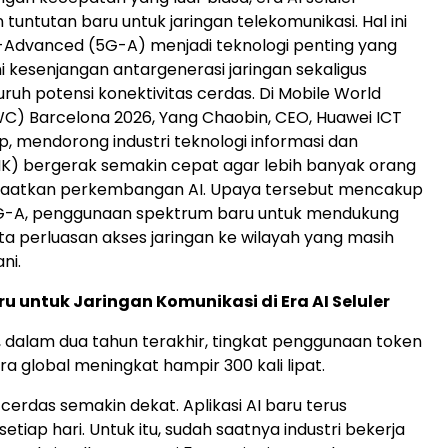
tuntutan baru untuk jaringan telekomunikasi. Hal ini
dvanced (5G-A) menjadi teknologi penting yang
kesenjangan antargenerasi jaringan sekaligus
uh potensi konektivitas cerdas. Di Mobile World
C) Barcelona 2026, Yang Chaobin, CEO, Huawei ICT
p, mendorong industri teknologi informasi dan
IK) bergerak semakin cepat agar lebih banyak orang
atkan perkembangan AI. Upaya tersebut mencakup
-A, penggunaan spektrum baru untuk mendukung
erta perluasan akses jaringan ke wilayah yang masih
ni.
u untuk Jaringan Komunikasi di Era AI Seluler
 dalam dua tahun terakhir, tingkat penggunaan token
ra global meningkat hampir 300 kali lipat.
 cerdas semakin dekat. Aplikasi AI baru terus
tiap hari. Untuk itu, sudah saatnya industri bekerja