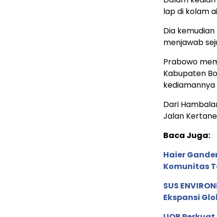
lap di kolam a
Dia kemudian
menjawab seju
Prabowo memb
Kabupaten Bog
kediamannya 
Dari Hambala
Jalan Kertaneg
Baca Juga:
Haier Ganden
Komunitas T
SUS ENVIRONM
Ekspansi Glo
UOB Perkuat