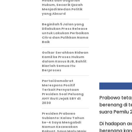
Hoaks dan Gugatan
Hukum, Secarik Ijazah
Menjadi Medan Politik
yang Absurd
Beginilah 5 Jalan yang
Dilakukan Press Release
untuk Lakukan Perbaikan
Citra dan Pulihkan Nama
Baik
Golkar Serahkan Ridwan
Kamil ke Proses Hukum
dalam Kasus BJB, Bahlil:
Biarlah Semua Itu
Berproses
Partai Demokrat
Merespons Positif
Terkait Pernyataan
Presiden Soal Peluang
Prabowo teta
AHY Ikuti Jejak SBY di
2030
berenang di 
suara Pemilu 2
Presiden Prabowo
Subianto: Kalau Tahun
ke-4 Saya Mengabdi
Di hadapan aw
Namun Kecewakan
berenang kare
Rakyat, Saya Malu Maju