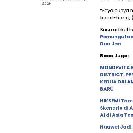
2029
“Saya punya ma
berat-berat, (
Baca artikel lai
Pemungutan 
Dua Jari
Baca Juga:
MONDEVITA 
DISTRICT, P
KEDUA DALA
BARU
HIKSEMI Tam
Skenario di
AI di Asia T
Huawei Jadi