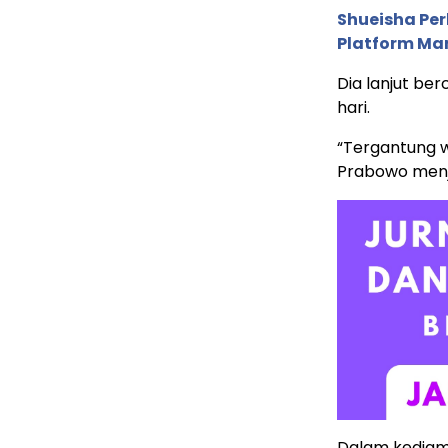
Shueisha Pe
Platform Ma
Dia lanjut ber
hari.
“Tergantung wa
Prabowo menja
Dalam kediam