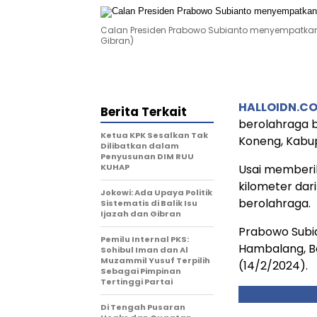
Calan Presiden Prabowo Subianto menyempatkan 
Gibran)
HALLOIDN.C
Berita Terkait
berolahraga 
Ketua KPK Sesalkan Tak
Koneng, Kabup
Dilibatkan dalam
Penyusunan DIM RUU
KUHAP
Usai memberik
kilometer da
Jokowi: Ada Upaya Politik
berolahraga.
Sistematis di Balik Isu
Ijazah dan Gibran
Prabowo Subi
Pemilu Internal PKS:
Hambalang, B
Sohibul Iman dan Al
Muzammil Yusuf Terpilih
(14/2/2024).
Sebagai Pimpinan
Tertinggi Partai
Di Tengah Pusaran