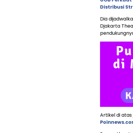
Distribusi St
Dia dijadwalk
Djakarta The
pendukungnya 
Artikel di ata
Poinnews.c