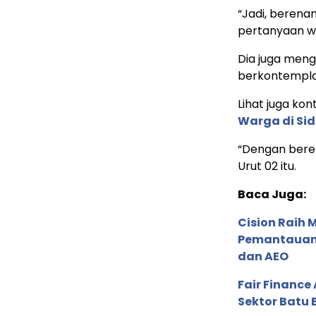
“Jadi, berena
pertanyaan w
Dia juga meng
berkontempla
Lihat juga kont
Warga di Sid
“Dengan beren
Urut 02 itu.
Baca Juga:
Cision Raih
Pemantauan d
dan AEO
Fair Financ
Sektor Batu 