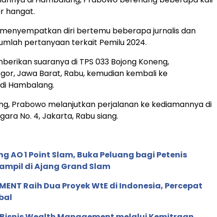
ir hangat.
 menyempatkan diri bertemu beberapa jurnalis dan
mlah pertanyaan terkait Pemilu 2024.
erikan suaranya di TPS 033 Bojong Koneng,
or, Jawa Barat, Rabu, kemudian kembali ke
di Hambalang.
ng, Prabowo melanjutkan perjalanan ke kediamannya di
ara No. 4, Jakarta, Rabu siang.
g AO 1 Point Slam, Buka Peluang bagi Petenis
ampil di Ajang Grand Slam
ENT Raih Dua Proyek WtE di Indonesia, Percepat
bal
 Bisnis Wealth Management melalui Kemitraan