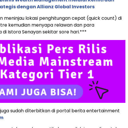
rategis dengan Allianz Global Investors
an meninjau lokasi penghitungan cepat (quick count) di
atre kemudian menyapa relawan dan para
di Istora Senayan sekitar sore hari.***
s juga sudah dìterbitkan di portal berita entertainment
om