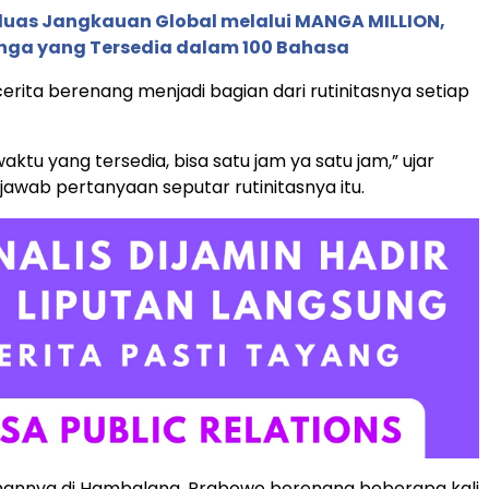
rluas Jangkauan Global melalui MANGA MILLION,
nga yang Tersedia dalam 100 Bahasa
cerita berenang menjadi bagian dari rutinitasnya setiap
ktu yang tersedia, bisa satu jam ya satu jam,” ujar
wab pertanyaan seputar rutinitasnya itu.
annya di Hambalang, Prabowo berenang beberapa kali