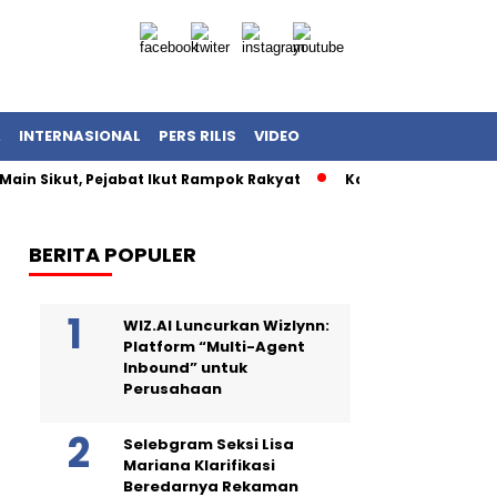
A
INTERNASIONAL
PERS RILIS
VIDEO
Main Sikut, Pejabat Ikut Rampok Rakyat
Kasus Korupsi Kuot
BERITA POPULER
WIZ.AI Luncurkan Wizlynn:
Platform “Multi-Agent
Inbound” untuk
Perusahaan
Selebgram Seksi Lisa
Mariana Klarifikasi
Beredarnya Rekaman