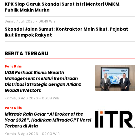
KPK Siap Garuk Skandal Surat Istri Menteri UMKM,
Publik Makin Murka
Senin, 7 Juli 2025 - 08:49 WIB
Skandal Jalan Sumut: Kontraktor Main Sikut, Pejabat
Ikut Rampok Rakyat
BERITA TERBARU
Pers Rilis
UOB Perkuat Bisnis Wealth
Management melalui Kemitraan
Distribusi Strategis dengan Allianz
Global Investors
Kamis, 6 Agu 2026 - 06:39 WIB
Pers Rilis
Mitrade Raih Gelar “AI Broker of the
Year 2026”, Hadirkan MitradeGPT Versi
Terbaru di Asia
Kamis, 6 Agu 2026 - 02:00 WIB