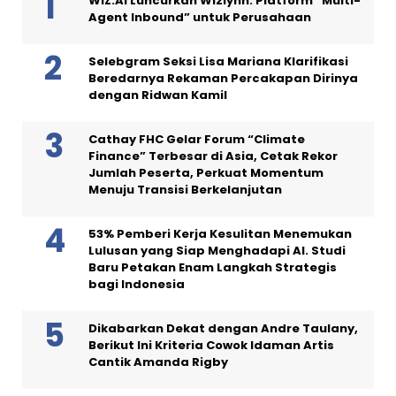
WIZ.AI Luncurkan Wizlynn: Platform “Multi-
Agent Inbound” untuk Perusahaan
Selebgram Seksi Lisa Mariana Klarifikasi
Beredarnya Rekaman Percakapan Dirinya
dengan Ridwan Kamil
Cathay FHC Gelar Forum “Climate
Finance” Terbesar di Asia, Cetak Rekor
Jumlah Peserta, Perkuat Momentum
Menuju Transisi Berkelanjutan
53% Pemberi Kerja Kesulitan Menemukan
Lulusan yang Siap Menghadapi AI. Studi
Baru Petakan Enam Langkah Strategis
bagi Indonesia
Dikabarkan Dekat dengan Andre Taulany,
Berikut Ini Kriteria Cowok Idaman Artis
Cantik Amanda Rigby