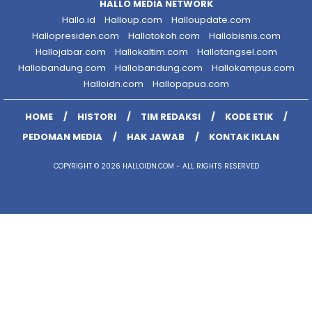
HALLO MEDIA NETWORK
Hallo.id
Halloup.com
Halloupdate.com
Hallopresiden.com
Hallotokoh.com
Hallobisnis.com
Hallojabar.com
Hallokaltim.com
Hallotangsel.com
Hallobandung.com
Hallobandung.com
Hallokampus.com
Halloidn.com
Hallopapua.com
HOME
HISTORI
TIM REDAKSI
KODE ETIK
PEDOMAN MEDIA
HAK JAWAB
KONTAK IKLAN
COPYRIGHT © 2026 HALLOIDN.COM - ALL RIGHTS RESERVED