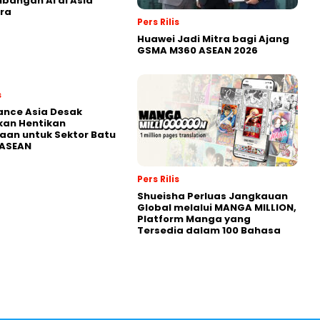
angan AI di Asia
ra
Pers Rilis
Huawei Jadi Mitra bagi Ajang
GSMA M360 ASEAN 2026
s
nance Asia Desak
kan Hentikan
an untuk Sektor Batu
 ASEAN
Pers Rilis
Shueisha Perluas Jangkauan
Global melalui MANGA MILLION,
Platform Manga yang
Tersedia dalam 100 Bahasa