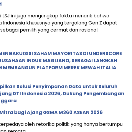
d
i LSJ ini juga mengungkap fakta menarik bahwa
 Indonesia khususnya yang tergolong Gen Z dapat
 sebagai pemilih yang cermat dan rasional.
MENGAKUISISI SAHAM MAYORITAS DI UNDERSCORE
ERUSAHAAN INDUK MAGLIANO, SEBAGAI LANGKAH
M MEMBANGUN PLATFORM MEREK MEWAH ITALIA
pilkan Solusi Penyimpanan Data untuk Seluruh
 Ajang DTI Indonesia 2026, Dukung Pengembangan
enggara
 Mitra bagi Ajang GSMA M360 ASEAN 2026
terpedaya oleh retorika politik yang hanya bertumpu
aan semata.