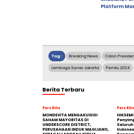
Platform Ma
Tag :
Breaking News
Calon Preside
Lembaga Survei Jakarta
Pemilu 2024
Berita Terbaru
Pers Rilis
Pers Rili
MONDEVITA MENGAKUISISI
HIKSEMI
SAHAM MAYORITAS DI
Penyim
UNDERSCORE DISTRICT,
Seluruh
PERUSAHAAN INDUK MAGLIANO,
Indones