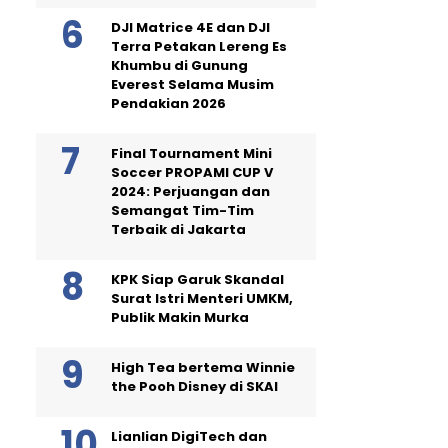
DJI Matrice 4E dan DJI
Terra Petakan Lereng Es
Khumbu di Gunung
Everest Selama Musim
Pendakian 2026
Final Tournament Mini
Soccer PROPAMI CUP V
2024: Perjuangan dan
Semangat Tim-Tim
Terbaik di Jakarta
KPK Siap Garuk Skandal
Surat Istri Menteri UMKM,
Publik Makin Murka
High Tea bertema Winnie
the Pooh Disney di SKAI
Lianlian DigiTech dan