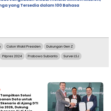
nga yang Tersedia dalam 100 Bahasa
n
Calon Wakil Presiden
Dukungan Gen Z
Pilpres 2024
Prabowo Subianto
Survei LSJ
s
 Tampilkan Solusi
panan Data untuk
 Skenario di Ajang DTI
ia 2026, Dukung