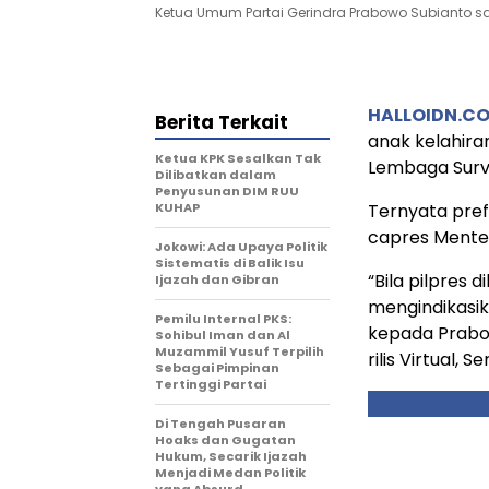
Ketua Umum Partai Gerindra Prabowo Subianto 
HALLOIDN.
C
Berita Terkait
anak kelahira
Ketua KPK Sesalkan Tak
Lembaga Surve
Dilibatkan dalam
Penyusunan DIM RUU
KUHAP
Ternyata pref
capres Mente
Jokowi: Ada Upaya Politik
Sistematis di Balik Isu
“Bila pilpres 
Ijazah dan Gibran
mengindikasi
Pemilu Internal PKS:
kepada Prabow
Sohibul Iman dan Al
Muzammil Yusuf Terpilih
rilis Virtual, 
Sebagai Pimpinan
Tertinggi Partai
Di Tengah Pusaran
Hoaks dan Gugatan
Hukum, Secarik Ijazah
Menjadi Medan Politik