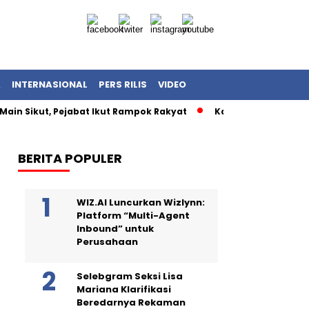
A
INTERNASIONAL
PERS RILIS
VIDEO
Main Sikut, Pejabat Ikut Rampok Rakyat
Kasus Korupsi Kuot
BERITA POPULER
WIZ.AI Luncurkan Wizlynn:
Platform “Multi-Agent
Inbound” untuk
Perusahaan
Selebgram Seksi Lisa
Mariana Klarifikasi
Beredarnya Rekaman