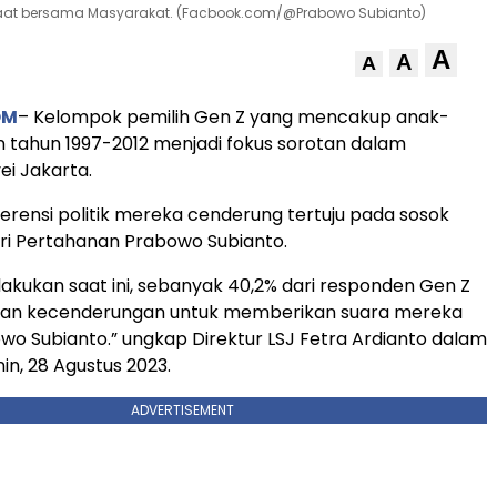
saat bersama Masyarakat. (Facbook.com/@Prabowo Subianto)
A
A
A
OM
– Kelompok pemilih Gen Z yang mencakup anak-
n tahun 1997-2012 menjadi fokus sorotan dalam
i Jakarta.
erensi politik mereka cenderung tertuju pada sosok
ri Pertahanan Prabowo Subianto.
dilakukan saat ini, sebanyak 40,2% dari responden Gen Z
kan kecenderungan untuk memberikan suara mereka
o Subianto.” ungkap Direktur LSJ Fetra Ardianto dalam
Senin, 28 Agustus 2023.
ADVERTISEMENT