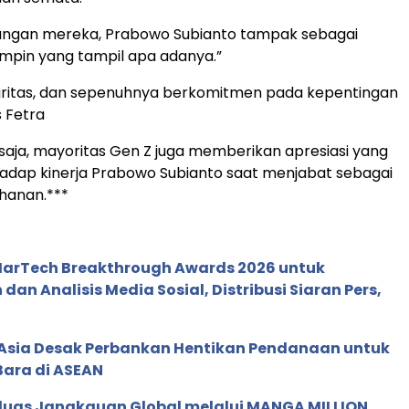
ngan mereka, Prabowo Subianto tampak sebagai
mpin yang tampil apa adanya.”
egritas, dan sepenuhnya berkomitmen pada kepentingan
s Fetra
 saja, mayoritas Gen Z juga memberikan apresiasi yang
rhadap kinerja Prabowo Subianto saat menjabat sebagai
hanan.***
 MarTech Breakthrough Awards 2026 untuk
an Analisis Media Sosial, Distribusi Siaran Pers,
e Asia Desak Perbankan Hentikan Pendanaan untuk
Bara di ASEAN
rluas Jangkauan Global melalui MANGA MILLION,