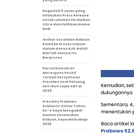
yang Absurd
Beginilah 5 Jalan yang
Dilakukan Press Release
untuk Lakukan Perbaikan
Citra dan Pulihkan Nama
Baik
Golkar Serahkan Ridwan
Kamil ke Proses Hukum
dalam Kasus BJB, Bahlil:
Biarlah Semua Itu
Berproses
Partai Demokrat
Merespons Positif
Terkait Pernyataan
Presiden Soal Peluang
Kemudian, se
AHY Ikuti Jejak SBY di
2030
dukungannya p
Presiden Prabowo
Sementara, 4
Subianto: Kalau Tahun
ke-4 Saya Mengabdi
menentukan p
Namun Kecewakan
Rakyat, Saya Malu Maju
Baca artikel la
2029
Prabowo 52,6