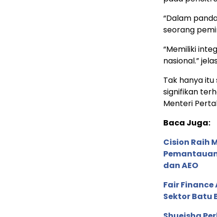
“Dalam panda
seorang pemi
“Memiliki int
nasional.” jela
Tak hanya itu
signifikan te
Menteri Perta
Baca Juga:
Cision Raih
Pemantauan d
dan AEO
Fair Financ
Sektor Batu 
Shueisha Pe