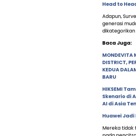
Head to Hea
Adapun, Surve
generasi muda
dikategorikan
Baca Juga:
MONDEVITA 
DISTRICT, P
KEDUA DALA
BARU
HIKSEMI Tam
Skenario di
AI di Asia T
Huawei Jadi
Mereka tidak 
pada pencitr