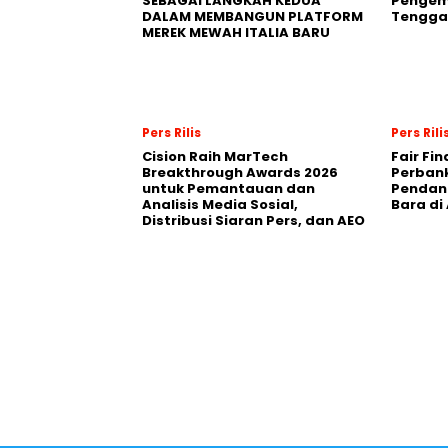
SEBAGAI LANGKAH KEDUA
Pengemb
DALAM MEMBANGUN PLATFORM
Tengga
MEREK MEWAH ITALIA BARU
Pers Rilis
Pers Rili
Cision Raih MarTech
Fair Fi
Breakthrough Awards 2026
Perban
untuk Pemantauan dan
Pendana
Analisis Media Sosial,
Bara di
Distribusi Siaran Pers, dan AEO