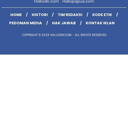
Halloidn.com
Hallopapua.com
HOME
HISTORI
TIM REDAKSI
KODE ETIK
PEDOMAN MEDIA
HAK JAWAB
KONTAK IKLAN
COPYRIGHT © 2026 HALLOIDN.COM - ALL RIGHTS RESERVED