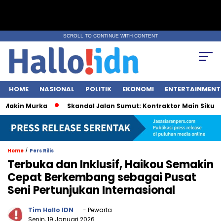
SCROLL TO CONTINUE WITH CONTENT
HOME
NASIONAL
POLITIK
EKONOMI
ENTERTAINMENT
 Makin Murka
Skandal Jalan Sumut: Kontraktor Main Sikut, P
/
Home
Pers Rilis
Terbuka dan Inklusif, Haikou Semakin
Cepat Berkembang sebagai Pusat
Seni Pertunjukan Internasional
Tim Hallo IDN
- Pewarta
Senin, 19 Januari 2026