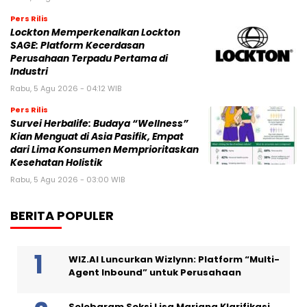
Pers Rilis
Lockton Memperkenalkan Lockton
SAGE: Platform Kecerdasan
Perusahaan Terpadu Pertama di
Industri
Rabu, 5 Agu 2026 - 04:12 WIB
Pers Rilis
Survei Herbalife: Budaya “Wellness”
Kian Menguat di Asia Pasifik, Empat
dari Lima Konsumen Memprioritaskan
Kesehatan Holistik
Rabu, 5 Agu 2026 - 03:00 WIB
BERITA POPULER
WIZ.AI Luncurkan Wizlynn: Platform “Multi-
Agent Inbound” untuk Perusahaan
Selebgram Seksi Lisa Mariana Klarifikasi