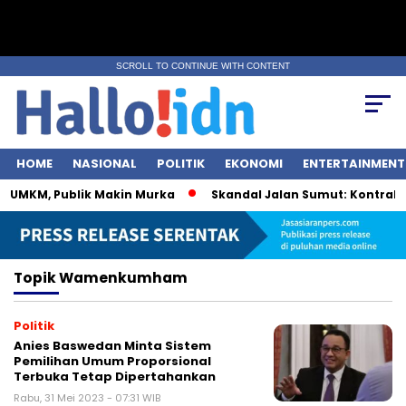
SCROLL TO CONTINUE WITH CONTENT
HOME
NASIONAL
POLITIK
EKONOMI
ENTERTAINMENT
i UMKM, Publik Makin Murka
Skandal Jalan Sumut: Kontraktor
Topik
Wamenkumham
Politik
Anies Baswedan Minta Sistem
Pemilihan Umum Proporsional
Terbuka Tetap Dipertahankan
Rabu, 31 Mei 2023 - 07:31 WIB