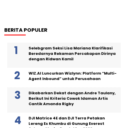
BERITA POPULER
Selebgram Seksi Lisa Mariana Klarifikasi
Beredarnya Rekaman Percakapan Dirinya
dengan Ridwan Kamil
WIZ.AI Luncurkan Wizlynn: Platform “Multi-
Agent Inbound” untuk Perusahaan
Dikabarkan Dekat dengan Andre Taulany,
Berikut Ini Kriteria Cowok Idaman Artis
Cantik Amanda Rigby
DJI Matrice 4E dan DJI Terra Petakan
Lereng Es Khumbu di Gunung Everest