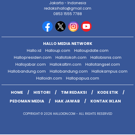
Jakarta - Indonesia
redaksihallo@gmail.com
0853 1555 7788
HALLO MEDIA NETWORK
Hallo.id
Halloup.com
Halloupdate.com
Hallopresiden.com
Hallotokoh.com
Hallobisnis.com
Hallojabar.com
Hallokaltim.com
Hallotangsel.com
Hallobandung.com
Hallobandung.com
Hallokampus.com
Halloidn.com
Hallopapua.com
HOME
HISTORI
TIM REDAKSI
KODE ETIK
PEDOMAN MEDIA
HAK JAWAB
KONTAK IKLAN
COPYRIGHT © 2026 HALLOIDN.COM - ALL RIGHTS RESERVED