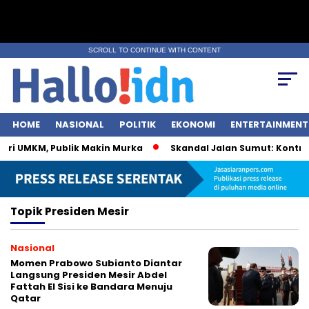
SCROLL TO CONTINUE WITH CONTENT
HOME
NASIONAL
POLITIK
EKONOMI
ENTERTAINMENT
eri UMKM, Publik Makin Murka
Skandal Jalan Sumut: Kontrakt
Topik
Presiden Mesir
Nasional
Momen Prabowo Subianto Diantar
Langsung Presiden Mesir Abdel
Fattah El Sisi ke Bandara Menuju
Qatar