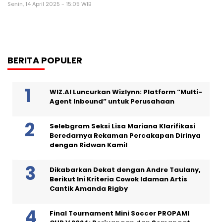
Senin, 14 April 2025 - 15:05 WIB
BERITA POPULER
WIZ.AI Luncurkan Wizlynn: Platform “Multi-
Agent Inbound” untuk Perusahaan
Selebgram Seksi Lisa Mariana Klarifikasi
Beredarnya Rekaman Percakapan Dirinya
dengan Ridwan Kamil
Dikabarkan Dekat dengan Andre Taulany,
Berikut Ini Kriteria Cowok Idaman Artis
Cantik Amanda Rigby
Final Tournament Mini Soccer PROPAMI