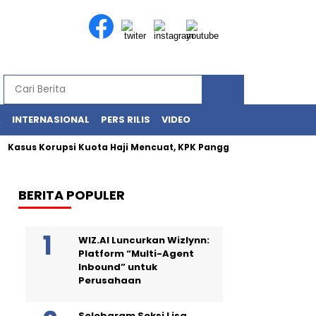
A
INTERNASIONAL
PERS RILIS
VIDEO
asus Korupsi Kuota Haji Mencuat, KPK Panggil Khalid Basalamah
BERITA POPULER
WIZ.AI Luncurkan Wizlynn:
Platform “Multi-Agent
Inbound” untuk
Perusahaan
Selebgram Seksi Lisa