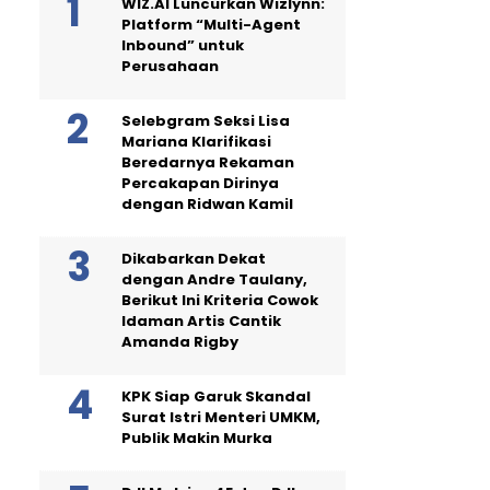
WIZ.AI Luncurkan Wizlynn:
Platform “Multi-Agent
Inbound” untuk
Perusahaan
Selebgram Seksi Lisa
Mariana Klarifikasi
Beredarnya Rekaman
Percakapan Dirinya
dengan Ridwan Kamil
Dikabarkan Dekat
dengan Andre Taulany,
Berikut Ini Kriteria Cowok
Idaman Artis Cantik
Amanda Rigby
KPK Siap Garuk Skandal
Surat Istri Menteri UMKM,
Publik Makin Murka