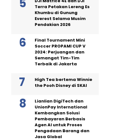
DJI Matrice 4E dan DJI
Terra Petakan Lereng Es
Khumbu di Gunung
Everest Selama Musim
Pendakian 2026
Final Tournament Mini
Soccer PROPAMI CUP V
2024: Perjuangan dan
Semangat Tim-Tim
Terbaik di Jakarta
High Tea bertema Winnie
the Pooh Disney di SKAI
Lianlian DigiTech dan
UnionPay International
Kembangkan Solusi
Pembayaran Berbasis
Agen AI untuk Proses
Pengadaan Barang dan
Jasa Global