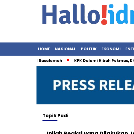
HOME
NASIONAL
POLITIK
EKONOMI
ENT
 Panggil Khalid Basalamah
KPK Dalami Hibah Pokmas, Khofif
Topik
Padi
Inilah Reaksi yang Dilakukan 