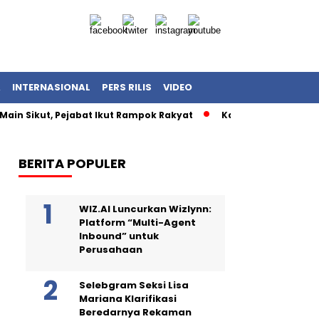
A
INTERNASIONAL
PERS RILIS
VIDEO
Main Sikut, Pejabat Ikut Rampok Rakyat
Kasus Korupsi Kuot
BERITA POPULER
WIZ.AI Luncurkan Wizlynn:
Platform “Multi-Agent
Inbound” untuk
Perusahaan
Selebgram Seksi Lisa
Mariana Klarifikasi
Beredarnya Rekaman