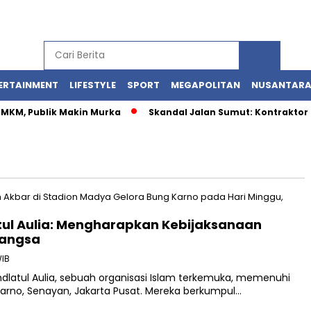
ERTAINMENT
LIFESTYLE
SPORT
MEGAPOLITAN
NUSANTAR
 UMKM, Publik Makin Murka
Skandal Jalan Sumut: Kontraktor 
l Aulia: Mengharapkan Kebijaksanaan
Bangsa
WIB
dlatul Aulia, sebuah organisasi Islam terkemuka, memenuhi
arno, Senayan, Jakarta Pusat. Mereka berkumpul…