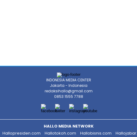
INDONESIA MEDIA CENTER
Jakarta - Indonesia
redaksihallo@gmail.com
0853 1555 7788
HALLO MEDIA NETWORK
Hallopresiden.com
Hallotokoh.com
Hallobisnis.com
Hallojaba