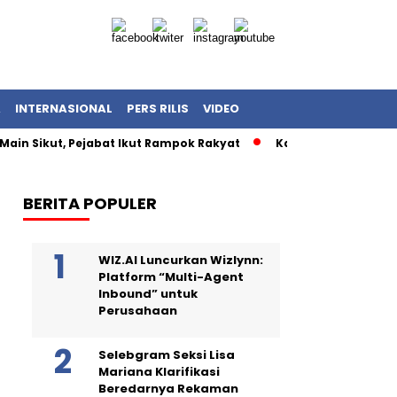
A
INTERNASIONAL
PERS RILIS
VIDEO
Main Sikut, Pejabat Ikut Rampok Rakyat
Kasus Korupsi Kuot
BERITA POPULER
WIZ.AI Luncurkan Wizlynn:
Platform “Multi-Agent
Inbound” untuk
Perusahaan
Selebgram Seksi Lisa
Mariana Klarifikasi
Beredarnya Rekaman