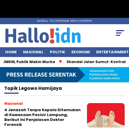
SCROLL TO CONTINUE WITH CONTENT
HOME
NASIONAL
POLITIK
EKONOMI
ENTERTAINMENT
i UMKM, Publik Makin Murka
Skandal Jalan Sumut: Kontraktor
Topik
Legowo Hamijaya
Nasional
4 Jenazah Tanpa Kepala Ditemukan
di Kawasaan Pesisir Lampung,
Berikut Ini Penjelasan Dokter
Forensik