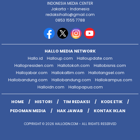
INDONESIA MEDIA CENTER
Jakarta - Indonesia
redaksihallo@gmail.com
0853 1555 7788
HALLO MEDIA NETWORK
Hallo.id
Halloup.com
Halloupdate.com
Hallopresiden.com
Hallotokoh.com
Hallobisnis.com
Hallojabar.com
Hallokaltim.com
Hallotangsel.com
Hallobandung.com
Hallobandung.com
Hallokampus.com
Halloidn.com
Hallopapua.com
HOME
HISTORI
TIM REDAKSI
KODE ETIK
PEDOMAN MEDIA
HAK JAWAB
KONTAK IKLAN
COPYRIGHT © 2026 HALLOIDN.COM - ALL RIGHTS RESERVED