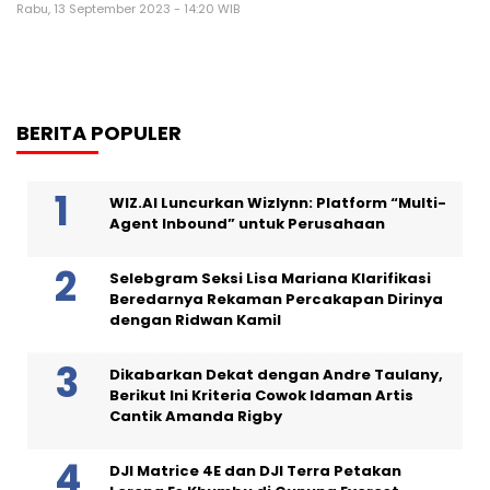
Rabu, 13 September 2023 - 14:20 WIB
BERITA POPULER
WIZ.AI Luncurkan Wizlynn: Platform “Multi-
Agent Inbound” untuk Perusahaan
Selebgram Seksi Lisa Mariana Klarifikasi
Beredarnya Rekaman Percakapan Dirinya
dengan Ridwan Kamil
Dikabarkan Dekat dengan Andre Taulany,
Berikut Ini Kriteria Cowok Idaman Artis
Cantik Amanda Rigby
DJI Matrice 4E dan DJI Terra Petakan