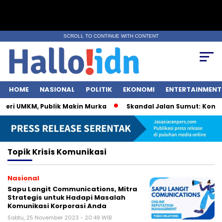
SCROLL TO CONTINUE WITH CONTENT
HOME
NASIONAL
POLITIK
EKONOMI
ENTERTAINMENT
teri UMKM, Publik Makin Murka
Skandal Jalan Sumut: Kontrak
Topik
Krisis Komunikasi
Nasional
Sapu Langit Communications, Mitra
Strategis untuk Hadapi Masalah
Komunikasi Korporasi Anda
Sabtu, 25 November 2023 - 20:49 WIB