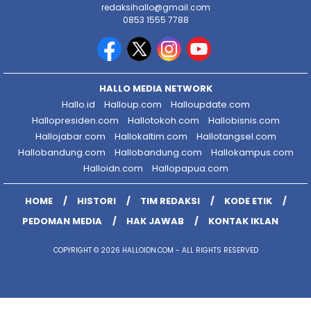
redaksihallo@gmail.com
0853 1555 7788
HALLO MEDIA NETWORK
Hallo.id
Halloup.com
Halloupdate.com
Hallopresiden.com
Hallotokoh.com
Hallobisnis.com
Hallojabar.com
Hallokaltim.com
Hallotangsel.com
Hallobandung.com
Hallobandung.com
Hallokampus.com
Halloidn.com
Hallopapua.com
HOME
HISTORI
TIM REDAKSI
KODE ETIK
PEDOMAN MEDIA
HAK JAWAB
KONTAK IKLAN
COPYRIGHT © 2026 HALLOIDN.COM - ALL RIGHTS RESERVED