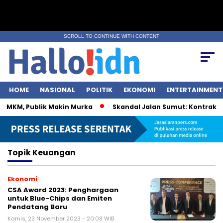
SCROLL TO CONTINUE WITH CONTENT
HOME
NASIONAL
POLITIK
EKONOMI
ENTERTAINMENT
 UMKM, Publik Makin Murka
Skandal Jalan Sumut: Kontraktor 
Topik
Keuangan
Ekonomi
CSA Award 2023: Penghargaan
untuk Blue-Chips dan Emiten
Pendatang Baru
Kamis, 23 November 2023 - 20:08 WIB