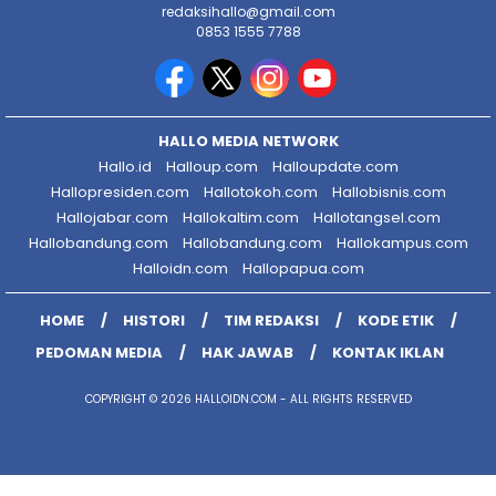
redaksihallo@gmail.com
0853 1555 7788
HALLO MEDIA NETWORK
Hallo.id
Halloup.com
Halloupdate.com
Hallopresiden.com
Hallotokoh.com
Hallobisnis.com
Hallojabar.com
Hallokaltim.com
Hallotangsel.com
Hallobandung.com
Hallobandung.com
Hallokampus.com
Halloidn.com
Hallopapua.com
HOME
HISTORI
TIM REDAKSI
KODE ETIK
PEDOMAN MEDIA
HAK JAWAB
KONTAK IKLAN
COPYRIGHT © 2026 HALLOIDN.COM - ALL RIGHTS RESERVED