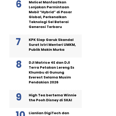
Molicel Manfaatkan
Lonjakan Permintaan
Mobil “Hybrid” di Pasar
Global, Perkenalkan
Teknologi Sel Baterai
Generasi Terbaru
KPK Siap Garuk Skandal
Surat Istri Menteri UMKM,
Publik Makin Murka
DJI Matrice 4E dan DJI
Terra Petakan Lereng Es
Khumbu di Gunung
Everest Selama Musim
Pendakian 2026
High Tea bertema Winnie
the Pooh Disney di SKAI
Lianlian DigiTech dan