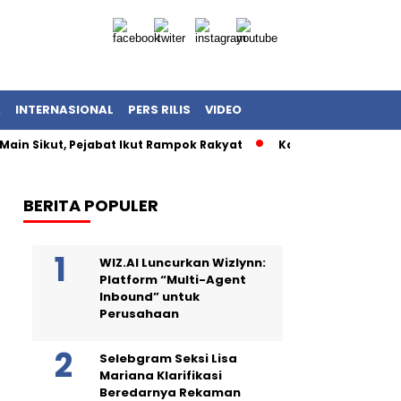
A
INTERNASIONAL
PERS RILIS
VIDEO
Main Sikut, Pejabat Ikut Rampok Rakyat
Kasus Korupsi Kuot
BERITA POPULER
WIZ.AI Luncurkan Wizlynn:
Platform “Multi-Agent
Inbound” untuk
Perusahaan
Selebgram Seksi Lisa
Mariana Klarifikasi
Beredarnya Rekaman