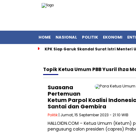
HOME
NASIONAL
POLITIK
EKONOMI
ENT
KPK Siap Garuk Skandal Surat Istri Menteri
Topik
Ketua Umum PBB Yusril Ihza 
Suasana
Pertemuan
Ketum Parpol Koalisi Indonesi
Santai dan Gembira
Politik
| Jumat, 15 September 2023 - 21:10 WIB
HALLOIDN.COM – Ketua Umum (Ketum) parta
pengusung calon presiden (capres) Prab