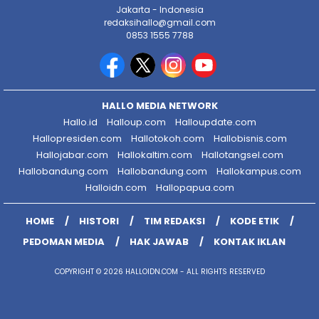
Jakarta - Indonesia
redaksihallo@gmail.com
0853 1555 7788
HALLO MEDIA NETWORK
Hallo.id
Halloup.com
Halloupdate.com
Hallopresiden.com
Hallotokoh.com
Hallobisnis.com
Hallojabar.com
Hallokaltim.com
Hallotangsel.com
Hallobandung.com
Hallobandung.com
Hallokampus.com
Halloidn.com
Hallopapua.com
HOME
HISTORI
TIM REDAKSI
KODE ETIK
PEDOMAN MEDIA
HAK JAWAB
KONTAK IKLAN
COPYRIGHT © 2026 HALLOIDN.COM - ALL RIGHTS RESERVED