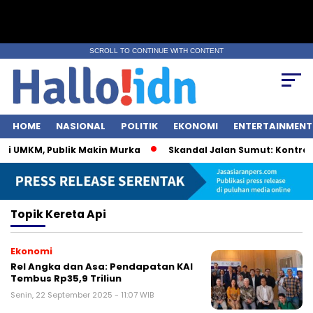
SCROLL TO CONTINUE WITH CONTENT
HOME
NASIONAL
POLITIK
EKONOMI
ENTERTAINMENT
ri UMKM, Publik Makin Murka
Skandal Jalan Sumut: Kontrakto
Topik
Kereta Api
Ekonomi
Rel Angka dan Asa: Pendapatan KAI
Tembus Rp35,9 Triliun
Senin, 22 September 2025 - 11:07 WIB