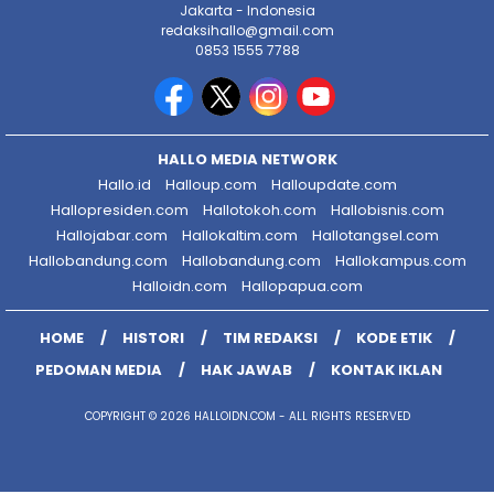
Jakarta - Indonesia
redaksihallo@gmail.com
0853 1555 7788
HALLO MEDIA NETWORK
Hallo.id
Halloup.com
Halloupdate.com
Hallopresiden.com
Hallotokoh.com
Hallobisnis.com
Hallojabar.com
Hallokaltim.com
Hallotangsel.com
Hallobandung.com
Hallobandung.com
Hallokampus.com
Halloidn.com
Hallopapua.com
HOME
HISTORI
TIM REDAKSI
KODE ETIK
PEDOMAN MEDIA
HAK JAWAB
KONTAK IKLAN
COPYRIGHT © 2026 HALLOIDN.COM - ALL RIGHTS RESERVED