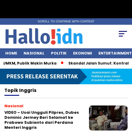
SCROLL TO CONTINUE WITH CONTENT
HOME
NASIONAL
POLITIK
EKONOMI
ENTERTAINMENT
i UMKM, Publik Makin Murka
Skandal Jalan Sumut: Kontraktor
Topik
Inggris
Nasional
VIDEO – Usai Ungguli Pilpres, Dubes
Dominic Jermey Beri Selamat ke
Prabowo Subianto dari Perdana
Menteri Inggris