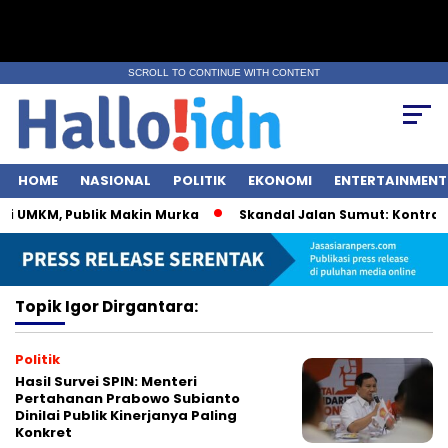
SCROLL TO CONTINUE WITH CONTENT
HOME
NASIONAL
POLITIK
EKONOMI
ENTERTAINMENT
ri UMKM, Publik Makin Murka
Skandal Jalan Sumut: Kontrakto
Topik
Igor Dirgantara:
Politik
Hasil Survei SPIN: Menteri
Pertahanan Prabowo Subianto
Dinilai Publik Kinerjanya Paling
Konkret