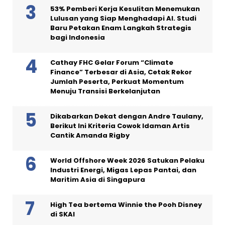
53% Pemberi Kerja Kesulitan Menemukan
Lulusan yang Siap Menghadapi AI. Studi
Baru Petakan Enam Langkah Strategis
bagi Indonesia
Cathay FHC Gelar Forum “Climate
Finance” Terbesar di Asia, Cetak Rekor
Jumlah Peserta, Perkuat Momentum
Menuju Transisi Berkelanjutan
Dikabarkan Dekat dengan Andre Taulany,
Berikut Ini Kriteria Cowok Idaman Artis
Cantik Amanda Rigby
World Offshore Week 2026 Satukan Pelaku
Industri Energi, Migas Lepas Pantai, dan
Maritim Asia di Singapura
High Tea bertema Winnie the Pooh Disney
di SKAI