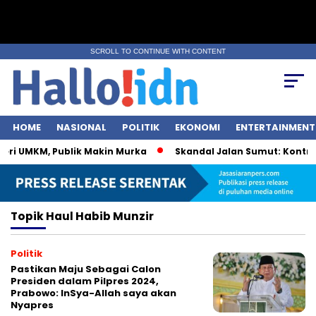
SCROLL TO CONTINUE WITH CONTENT
HOME
NASIONAL
POLITIK
EKONOMI
ENTERTAINMENT
eri UMKM, Publik Makin Murka
Skandal Jalan Sumut: Kontrakt
Topik
Haul Habib Munzir
Politik
Pastikan Maju Sebagai Calon
Presiden dalam Pilpres 2024,
Prabowo: InSya-Allah saya akan
Nyapres