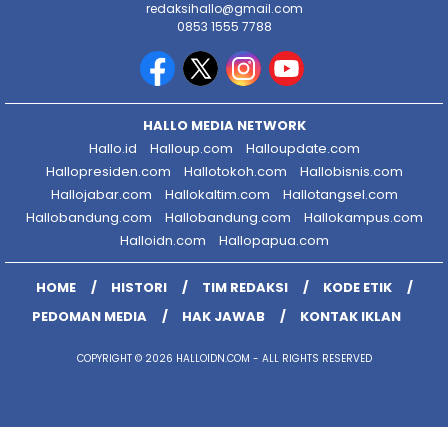
redaksihallo@gmail.com
0853 1555 7788
HALLO MEDIA NETWORK
Hallo.id
Halloup.com
Halloupdate.com
Hallopresiden.com
Hallotokoh.com
Hallobisnis.com
Hallojabar.com
Hallokaltim.com
Hallotangsel.com
Hallobandung.com
Hallobandung.com
Hallokampus.com
Halloidn.com
Hallopapua.com
HOME
HISTORI
TIM REDAKSI
KODE ETIK
PEDOMAN MEDIA
HAK JAWAB
KONTAK IKLAN
COPYRIGHT © 2026 HALLOIDN.COM - ALL RIGHTS RESERVED