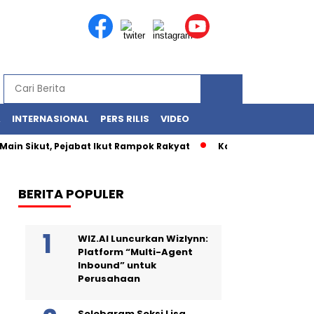
A
INTERNASIONAL
PERS RILIS
VIDEO
Main Sikut, Pejabat Ikut Rampok Rakyat
Kasus Korupsi Kuot
BERITA POPULER
WIZ.AI Luncurkan Wizlynn:
Platform “Multi-Agent
Inbound” untuk
Perusahaan
Selebgram Seksi Lisa