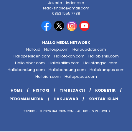
Jakarta - Indonesia
redaksihallo@gmail.com
0853 1555 7788
HALLO MEDIA NETWORK
Hallo.id
Halloup.com
Halloupdate.com
Hallopresiden.com
Hallotokoh.com
Hallobisnis.com
Hallojabar.com
Hallokaltim.com
Hallotangsel.com
Hallobandung.com
Hallobandung.com
Hallokampus.com
Halloidn.com
Hallopapua.com
HOME
HISTORI
TIM REDAKSI
KODE ETIK
PEDOMAN MEDIA
HAK JAWAB
KONTAK IKLAN
COPYRIGHT © 2026 HALLOIDN.COM - ALL RIGHTS RESERVED