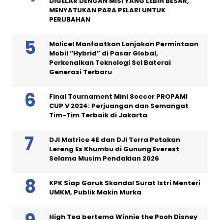
DIGELAR DENGAN MISI YANG LEBIH BESAR,
MENYATUKAN PARA PELARI UNTUK
PERUBAHAN
Molicel Manfaatkan Lonjakan Permintaan
Mobil “Hybrid” di Pasar Global,
Perkenalkan Teknologi Sel Baterai
Generasi Terbaru
Final Tournament Mini Soccer PROPAMI
CUP V 2024: Perjuangan dan Semangat
Tim-Tim Terbaik di Jakarta
DJI Matrice 4E dan DJI Terra Petakan
Lereng Es Khumbu di Gunung Everest
Selama Musim Pendakian 2026
KPK Siap Garuk Skandal Surat Istri Menteri
UMKM, Publik Makin Murka
High Tea bertema Winnie the Pooh Disney