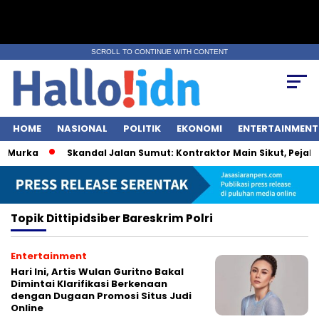
SCROLL TO CONTINUE WITH CONTENT
HOME
NASIONAL
POLITIK
EKONOMI
ENTERTAINMENT
 Murka
Skandal Jalan Sumut: Kontraktor Main Sikut, Pejabat
Topik
Dittipidsiber Bareskrim Polri
Entertainment
Hari Ini, Artis Wulan Guritno Bakal
Dimintai Klarifikasi Berkenaan
dengan Dugaan Promosi Situs Judi
Online