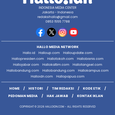
INDONESIA MEDIA CENTER
Jakarta - Indonesia
redaksihallo@gmail.com
0853 1555 7788
HALLO MEDIA NETWORK
Hallo.id
Halloup.com
Halloupdate.com
Hallopresiden.com
Hallotokoh.com
Hallobisnis.com
Hallojabar.com
Hallokaltim.com
Hallotangsel.com
Hallobandung.com
Hallobandung.com
Hallokampus.com
Halloidn.com
Hallopapua.com
HOME
HISTORI
TIM REDAKSI
KODE ETIK
PEDOMAN MEDIA
HAK JAWAB
KONTAK IKLAN
COPYRIGHT © 2026 HALLOIDN.COM - ALL RIGHTS RESERVED