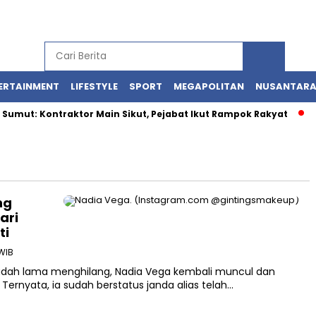
ERTAINMENT
LIFESTYLE
SPORT
MEGAPOLITAN
NUSANTAR
mut: Kontraktor Main Sikut, Pejabat Ikut Rampok Rakyat
Ka
ng
ari
ti
 WIB
udah lama menghilang, Nadia Vega kembali muncul dan
nyata, ia sudah berstatus janda alias telah…