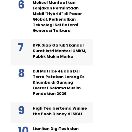
Molicel Manfaatkan
Lonjakan Permintaan
Mobil “Hybrid” di Pasar
Global, Perkenalkan
Teknologi Sel Baterai
Generasi Terbaru
KPK Siap Garuk Skandal
Surat Istri Menteri UMKM,
Publik Makin Murka
DJI Matrice 4E dan DJI
Terra Petakan Lereng Es
Khumbu di Gunung
Everest Selama Musim
Pendakian 2026
High Tea bertema Winnie
the Pooh Disney di SKAI
Lianlian DigiTech dan