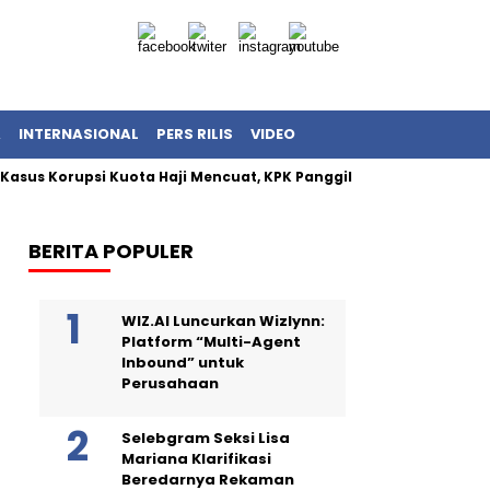
A
INTERNASIONAL
PERS RILIS
VIDEO
sus Korupsi Kuota Haji Mencuat, KPK Panggil Khalid Basalamah
BERITA POPULER
WIZ.AI Luncurkan Wizlynn:
Platform “Multi-Agent
Inbound” untuk
Perusahaan
Selebgram Seksi Lisa
Mariana Klarifikasi
Beredarnya Rekaman