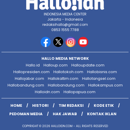
INDONESIA MEDIA CENTER
Jakarta - Indonesia
redaksihallo@gmail.com
0853 1555 7788
HALLO MEDIA NETWORK
Hallo.id
Halloup.com
Halloupdate.com
Hallopresiden.com
Hallotokoh.com
Hallobisnis.com
Hallojabar.com
Hallokaltim.com
Hallotangsel.com
Hallobandung.com
Hallobandung.com
Hallokampus.com
Halloidn.com
Hallopapua.com
HOME
HISTORI
TIM REDAKSI
KODE ETIK
PEDOMAN MEDIA
HAK JAWAB
KONTAK IKLAN
COPYRIGHT © 2026 HALLOIDN.COM - ALL RIGHTS RESERVED