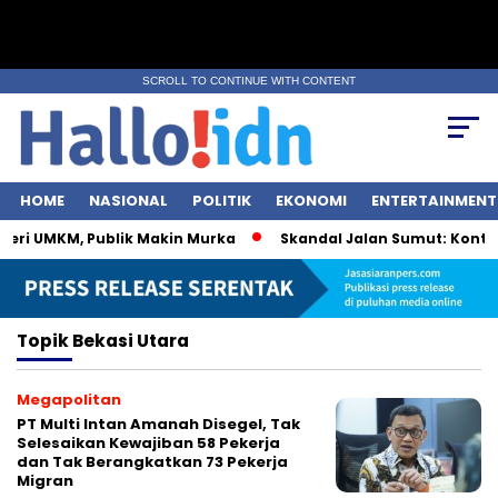
SCROLL TO CONTINUE WITH CONTENT
HOME
NASIONAL
POLITIK
EKONOMI
ENTERTAINMENT
eri UMKM, Publik Makin Murka
Skandal Jalan Sumut: Kontrakt
Topik
Bekasi Utara
Megapolitan
PT Multi Intan Amanah Disegel, Tak
Selesaikan Kewajiban 58 Pekerja
dan Tak Berangkatkan 73 Pekerja
Migran