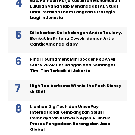
53% Pemberi Kerja Kesulitan Menemukan
Lulusan yang Siap Menghadapi AI. Studi
Baru Petakan Enam Langkah Strategis
bagi Indonesia
Dikabarkan Dekat dengan Andre Taulany,
Berikut Ini Kriteria Cowok Idaman Artis
Cantik Amanda Rigby
Final Tournament Mini Soccer PROPAMI
CUP V 2024: Perjuangan dan Semangat
Tim-Tim Terbaik di Jakarta
High Tea bertema Winnie the Pooh Disney
di SKAI
Lianlian DigiTech dan UnionPay
International Kembangkan Solusi
Pembayaran Berbasis Agen AI untuk
Proses Pengadaan Barang dan Jasa
Global