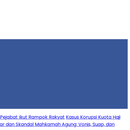
, Pejabat Ikut Rampok Rakyat
Kasus Korupsi Kuota Haji
car dan Skandal Mahkamah Agung: Vonis, Suap, dan