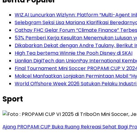
WIZ.AI Luncurkan Wizlynn: Platform “Multi-Agent 
Selebgram Seksi Lisa Mariana Klarifikasi Beredar
Cathay FHC Gelar Forum “Climate Finance” Terbesa
53% Pemberi Kerja Kesulitan Menemukan Lulusan ya
Dikabarkan Dekat dengan Andre Taulany, Berikut I
High Tea bertema Winnie the Pooh Disney di SKAI
Lianlian DigiTech dan UnionPay International Ke
Final Tournament Mini Soccer PROPAMI CUP V 2024
Molicel Manfaatkan Lonjakan Permintaan Mobil “Hyb
World Offshore Week 2026 Satukan Pelaku Industri E
Sport
Ajang PROPAMI CUP Buka Ruang Rekreasi Sehat Bagi Pro