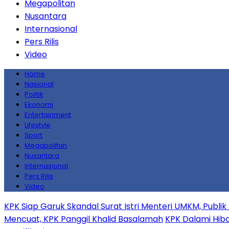
Megapolitan
Nusantara
Internasional
Pers Rilis
Video
Home
Nasional
Politik
Ekonomi
Entertainment
Lifestyle
Sport
Megapolitan
Nusantara
Internasional
Pers Rilis
Video
KPK Siap Garuk Skandal Surat Istri Menteri UMKM, Publi
Mencuat, KPK Panggil Khalid Basalamah
KPK Dalami Hiba