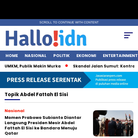
SCROLL TO CONTINUE WITH CONTENT
HOME
NASIONAL
POLITIK
EKONOMI
ENTERTAINMENT
i UMKM, Publik Makin Murka
Skandal Jalan Sumut: Kontraktor
Topik
Abdel Fattah El Sisi
Nasional
Momen Prabowo Subianto Diantar
Langsung Presiden Mesir Abdel
Fattah El Sisi ke Bandara Menuju
Qatar