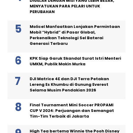
DIGELAR DENGAN MISI YANG LEBIH BESAR,
MENYATUKAN PARA PELARI UNTUK
PERUBAHAN
Molicel Manfaatkan Lonjakan Permintaan
Mobil “Hybrid” di Pasar Global,
Perkenalkan Teknologi Sel Baterai
Generasi Terbaru
KPK Siap Garuk Skandal Surat Istri Menteri
UMKM, Publik Makin Murka
DJI Matrice 4E dan DJI Terra Petakan
Lereng Es Khumbu di Gunung Everest
Selama Musim Pendakian 2026
Final Tournament Mini Soccer PROPAMI
CUP V 2024: Perjuangan dan Semangat
Tim-Tim Terbaik di Jakarta
High Tea bertema Winnie the Pooh Disney