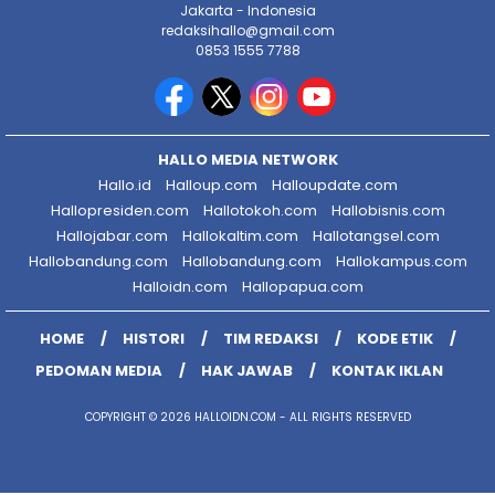
Jakarta - Indonesia
redaksihallo@gmail.com
0853 1555 7788
HALLO MEDIA NETWORK
Hallo.id
Halloup.com
Halloupdate.com
Hallopresiden.com
Hallotokoh.com
Hallobisnis.com
Hallojabar.com
Hallokaltim.com
Hallotangsel.com
Hallobandung.com
Hallobandung.com
Hallokampus.com
Halloidn.com
Hallopapua.com
HOME
HISTORI
TIM REDAKSI
KODE ETIK
PEDOMAN MEDIA
HAK JAWAB
KONTAK IKLAN
COPYRIGHT © 2026 HALLOIDN.COM - ALL RIGHTS RESERVED