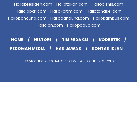
Hallopresiden.com
Hallotokoh.com
Hallobisnis.com
Hallojabar.com
Hallokaltim.com
Hallotangsel.com
Hallobandung.com
Hallobandung.com
Hallokampus.com
Halloidn.com
Hallopapua.com
HOME
HISTORI
TIM REDAKSI
KODE ETIK
PEDOMAN MEDIA
HAK JAWAB
KONTAK IKLAN
COPYRIGHT © 2026 HALLOIDN.COM - ALL RIGHTS RESERVED