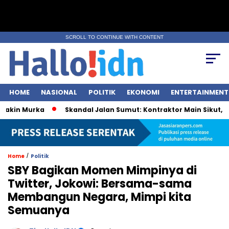
SCROLL TO CONTINUE WITH CONTENT
HOME
NASIONAL
POLITIK
EKONOMI
ENTERTAINMENT
in Murka
Skandal Jalan Sumut: Kontraktor Main Sikut, Peja
/
Home
Politik
SBY Bagikan Momen Mimpinya di
Twitter, Jokowi: Bersama-sama
Membangun Negara, Mimpi kita
Semuanya