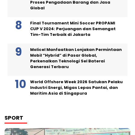
Proses Pengadaan Barang dan Jasa
Global
Final Tournament Mini Soccer PROPAMI
CUP V 2024: Perjuangan dan Semangat
Tim-Tim Terbaik di Jakarta
Molicel Manfaatkan Lonjakan Permintaan
Mobil “Hybrid” di Pasar Global,
Perkenalkan Teknologi Sel Baterai
Generasi Terbaru
World Offshore Week 2026 Satukan Pelaku
Industri Energi, Migas Lepas Pantai, dan
Maritim Asia di Singapura
SPORT