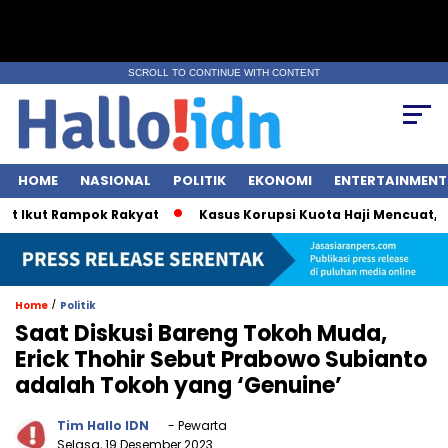
SCROLL TO CONTINUE WITH CONTENT
HOME
NASIONAL
POLITIK
EKONOMI
ENTERTAINMENT
kut Rampok Rakyat
Kasus Korupsi Kuota Haji Mencuat, KPK P
/
Home
Politik
Saat Diskusi Bareng Tokoh Muda,
Erick Thohir Sebut Prabowo Subianto
adalah Tokoh yang ‘Genuine’
Tim Hallo IDN
- Pewarta
Selasa, 19 Desember 2023