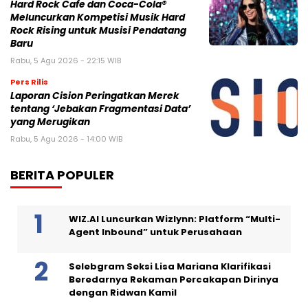
Hard Rock Cafe dan Coca-Cola®
Meluncurkan Kompetisi Musik Hard
Rock Rising untuk Musisi Pendatang
Baru
Rabu, 5 Agu 2026 - 22:15 WIB
Pers Rilis
Laporan Cision Peringatkan Merek
tentang ‘Jebakan Fragmentasi Data’
yang Merugikan
Rabu, 5 Agu 2026 - 14:00 WIB
BERITA POPULER
WIZ.AI Luncurkan Wizlynn: Platform “Multi-
Agent Inbound” untuk Perusahaan
Selebgram Seksi Lisa Mariana Klarifikasi
Beredarnya Rekaman Percakapan Dirinya
dengan Ridwan Kamil