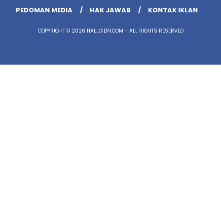
PEDOMAN MEDIA
HAK JAWAB
KONTAK IKLAN
COPYRIGHT © 2026 HALLOIDN.COM - ALL RIGHTS RESERVED