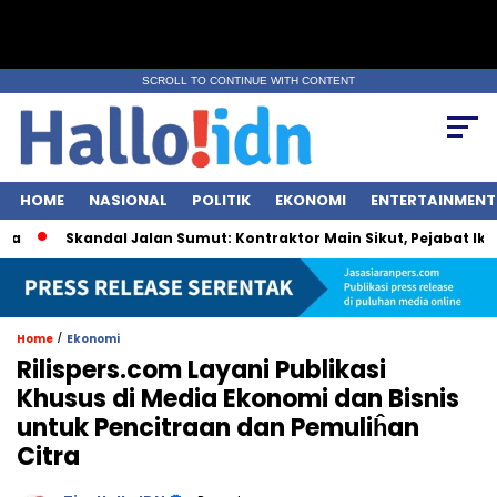
SCROLL TO CONTINUE WITH CONTENT
HOME
NASIONAL
POLITIK
EKONOMI
ENTERTAINMENT
Skandal Jalan Sumut: Kontraktor Main Sikut, Pejabat Ikut Ramp
/
Home
Ekonomi
Rilispers.com Layani Publikasi
Khusus di Media Ekonomi dan Bisnis
untuk Pencitraan dan Pemuliĥan
Citra