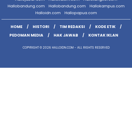
Hallobandung.com
Hallobandung.com
Hallokampus.com
Halloidn.com
Hallopapua.com
HOME
HISTORI
TIM REDAKSI
KODE ETIK
PEDOMAN MEDIA
HAK JAWAB
KONTAK IKLAN
COPYRIGHT © 2026 HALLOIDN.COM - ALL RIGHTS RESERVED