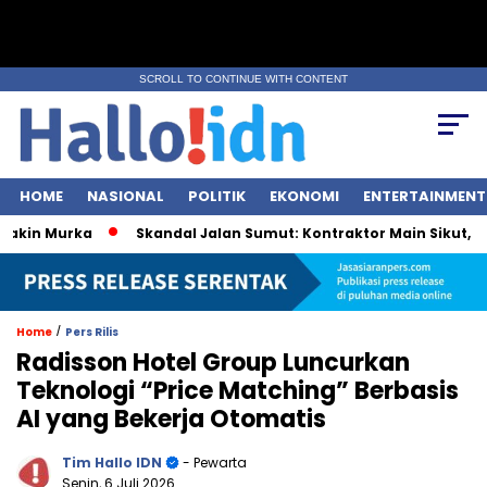
SCROLL TO CONTINUE WITH CONTENT
HOME
NASIONAL
POLITIK
EKONOMI
ENTERTAINMENT
n Murka
Skandal Jalan Sumut: Kontraktor Main Sikut, Pejab
/
Home
Pers Rilis
Radisson Hotel Group Luncurkan
Teknologi “Price Matching” Berbasis
AI yang Bekerja Otomatis
Tim Hallo IDN
- Pewarta
Senin, 6 Juli 2026