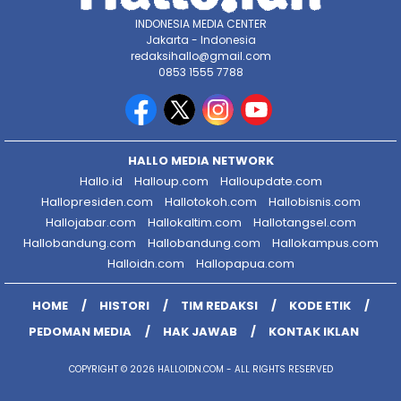
INDONESIA MEDIA CENTER
Jakarta - Indonesia
redaksihallo@gmail.com
0853 1555 7788
HALLO MEDIA NETWORK
Hallo.id
Halloup.com
Halloupdate.com
Hallopresiden.com
Hallotokoh.com
Hallobisnis.com
Hallojabar.com
Hallokaltim.com
Hallotangsel.com
Hallobandung.com
Hallobandung.com
Hallokampus.com
Halloidn.com
Hallopapua.com
HOME
HISTORI
TIM REDAKSI
KODE ETIK
PEDOMAN MEDIA
HAK JAWAB
KONTAK IKLAN
COPYRIGHT © 2026 HALLOIDN.COM - ALL RIGHTS RESERVED