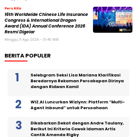
Pers Rilis
16th Worldwide Chinese Life Insurance
Congress & International Dragon
Award (IDA) Annual Conference 2026
Resmi Digelar
Minggu, 9 Agu 2026 - 01:45 WIB
BERITA POPULER
Selebgram Seksi Lisa Mariana Klarifikasi
Beredarnya Rekaman Percakapan Dirinya
dengan Ridwan Kamil
WIZ.AI Luncurkan Wizlynn: Platform “Multi-
Agent Inbound” untuk Perusahaan
Dikabarkan Dekat dengan Andre Taulany,
Berikut Ini Kriteria Cowok Idaman Artis
Cantik Amanda Rigby