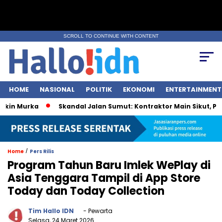
SCROLL TO CONTINUE WITH CONTENT
HOME
NASIONAL
POLITIK
EKONOMI
ENTERTAINMENT
 Murka
Skandal Jalan Sumut: Kontraktor Main Sikut, Pejabat
/
Home
Pers Rilis
Program Tahun Baru Imlek WePlay di
Asia Tenggara Tampil di App Store
Today dan Today Collection
Tim Hallo IDN
- Pewarta
Selasa, 24 Maret 2026