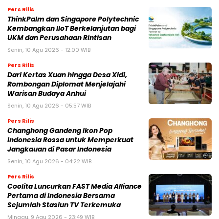
Pers Rilis
ThinkPalm dan Singapore Polytechnic
Kembangkan IIoT Berkelanjutan bagi
UKM dan Perusahaan Rintisan
Senin, 10 Agu 2026 - 12:00 WIB
Pers Rilis
Dari Kertas Xuan hingga Desa Xidi,
Rombongan Diplomat Menjelajahi
Warisan Budaya Anhui
Senin, 10 Agu 2026 - 05:57 WIB
Pers Rilis
Changhong Gandeng Ikon Pop
Indonesia Rossa untuk Memperkuat
Jangkauan di Pasar Indonesia
Senin, 10 Agu 2026 - 04:22 WIB
Pers Rilis
Coolita Luncurkan FAST Media Alliance
Pertama di Indonesia Bersama
Sejumlah Stasiun TV Terkemuka
Minggu, 9 Agu 2026 - 23:49 WIB