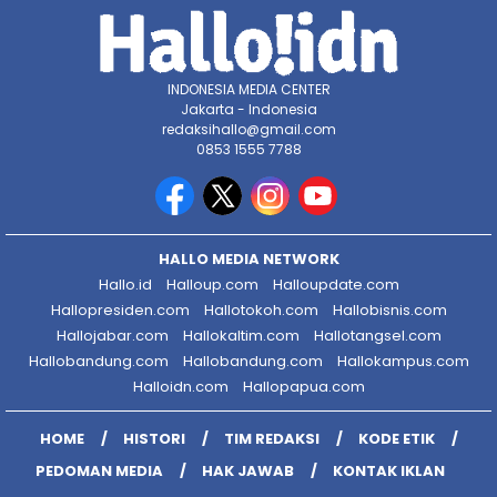
INDONESIA MEDIA CENTER
Jakarta - Indonesia
redaksihallo@gmail.com
0853 1555 7788
HALLO MEDIA NETWORK
Hallo.id
Halloup.com
Halloupdate.com
Hallopresiden.com
Hallotokoh.com
Hallobisnis.com
Hallojabar.com
Hallokaltim.com
Hallotangsel.com
Hallobandung.com
Hallobandung.com
Hallokampus.com
Halloidn.com
Hallopapua.com
HOME
HISTORI
TIM REDAKSI
KODE ETIK
PEDOMAN MEDIA
HAK JAWAB
KONTAK IKLAN