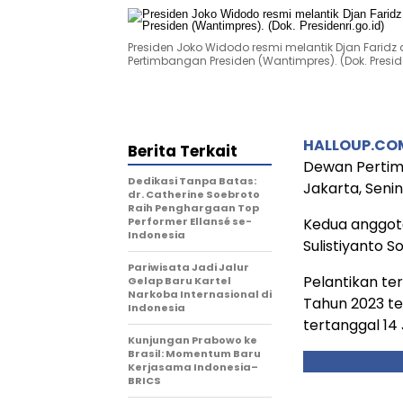
Presiden Joko Widodo resmi melantik Djan Fari
Pertimbangan Presiden (Wantimpres). (Dok. Preside
HALLOUP.CO
Berita Terkait
Dewan Pertimb
Dedikasi Tanpa Batas:
Jakarta, Senin,
dr. Catherine Soebroto
Raih Penghargaan Top
Performer Ellansé se-
Kedua anggota
Indonesia
Sulistiyanto 
Pariwisata Jadi Jalur
Pelantikan te
Gelap Baru Kartel
Narkoba Internasional di
Tahun 2023 t
Indonesia
tertanggal 14 
Kunjungan Prabowo ke
Brasil: Momentum Baru
Kerjasama Indonesia–
BRICS