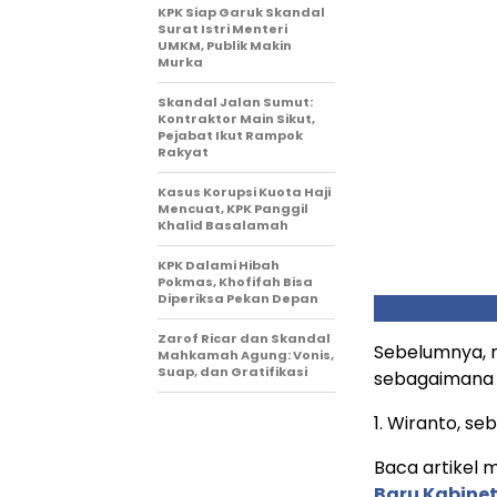
KPK Siap Garuk Skandal
Surat Istri Menteri
UMKM, Publik Makin
Murka
Skandal Jalan Sumut:
Kontraktor Main Sikut,
Pejabat Ikut Rampok
Rakyat
Kasus Korupsi Kuota Haji
Mencuat, KPK Panggil
Khalid Basalamah
KPK Dalami Hibah
Pokmas, Khofifah Bisa
Diperiksa Pekan Depan
Zarof Ricar dan Skandal
Sebelumnya, 
Mahkamah Agung: Vonis,
Suap, dan Gratifikasi
sebagaimana t
1. Wiranto, s
Baca artikel me
Baru Kabinet