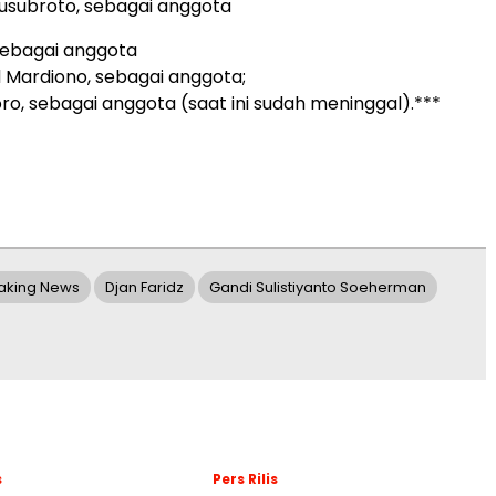
nusubroto, sebagai anggota
sebagai anggota
Mardiono, sebagai anggota;
goro, sebagai anggota (saat ini sudah meninggal).***
aking News
Djan Faridz
Gandi Sulistiyanto Soeherman
s
Pers Rilis