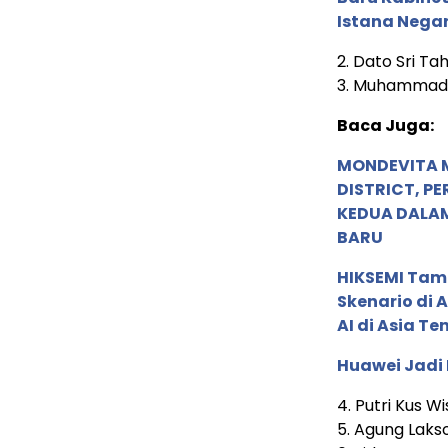
Istana Nega
2. Dato Sri Ta
3. Muhammad L
Baca Juga:
MONDEVITA 
DISTRICT, P
KEDUA DALA
BARU
HIKSEMI Tam
Skenario di
AI di Asia T
Huawei Jadi
4. Putri Kus 
5. Agung Laks