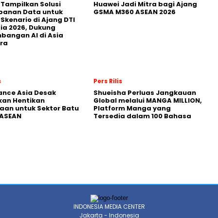
 Tampilkan Solusi
Huawei Jadi Mitra bagi Ajang
panan Data untuk
GSMA M360 ASEAN 2026
 Skenario di Ajang DTI
ia 2026, Dukung
angan AI di Asia
ra
s
Pers Rilis
nance Asia Desak
Shueisha Perluas Jangkauan
kan Hentikan
Global melalui MANGA MILLION,
an untuk Sektor Batu
Platform Manga yang
 ASEAN
Tersedia dalam 100 Bahasa
INDONESIA MEDIA CENTER
Jakarta - Indonesia