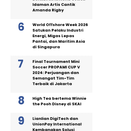
Idaman Artis Cantik
Amanda Rigby
World Offshore Week 2026
Satukan Pelaku Industri
Energi, Migas Lepas
Pantai, dan Maritim Asia
di Singapura
Final Tournament Mini
Soccer PROPAMI CUP V
2024: Perjuangan dan
Semangat Tim-Tim
Terbaik di Jakarta
High Tea bertema Winnie
the Pooh Disney di SKAI
Lianlian DigiTech dan
UnionPay International
Kembangkan Solusi