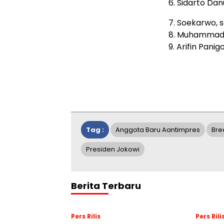
6. Sidarto Da
7. Soekarwo, 
8. Muhammad 
9. Arifin Pani
Tag :
Anggota Baru Aantimpres
Bre
Presiden Jokowi
Berita Terbaru
Pers Rilis
Pers Rili