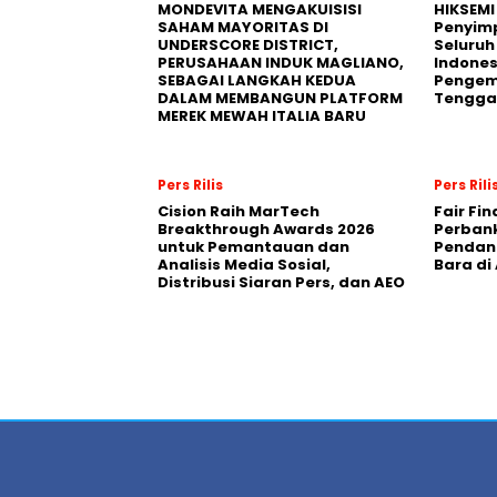
MONDEVITA MENGAKUISISI
HIKSEMI
SAHAM MAYORITAS DI
Penyim
UNDERSCORE DISTRICT,
Seluruh
PERUSAHAAN INDUK MAGLIANO,
Indones
SEBAGAI LANGKAH KEDUA
Pengemb
DALAM MEMBANGUN PLATFORM
Tengga
MEREK MEWAH ITALIA BARU
Pers Rilis
Pers Rili
Cision Raih MarTech
Fair Fi
Breakthrough Awards 2026
Perban
untuk Pemantauan dan
Pendana
Analisis Media Sosial,
Bara di
Distribusi Siaran Pers, dan AEO