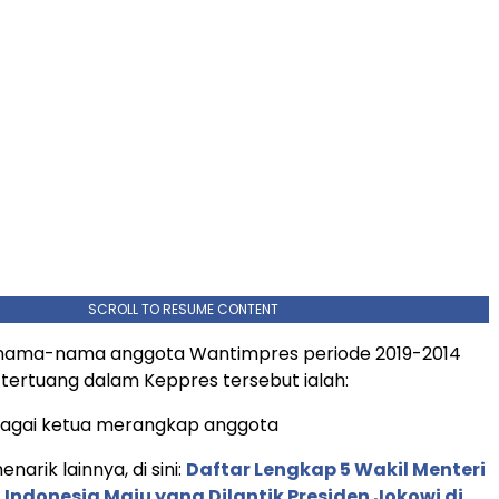
SCROLL TO RESUME CONTENT
nama-nama anggota Wantimpres periode 2019-2014
ertuang dalam Keppres tersebut ialah:
ebagai ketua merangkap anggota
narik lainnya, di sini:
Daftar Lengkap 5 Wakil Menteri
 Indonesia Maju yang Dilantik Presiden Jokowi di