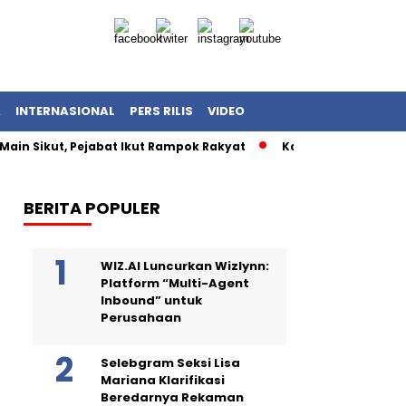
A
INTERNASIONAL
PERS RILIS
VIDEO
Main Sikut, Pejabat Ikut Rampok Rakyat
Kasus Korupsi Kuot
BERITA POPULER
WIZ.AI Luncurkan Wizlynn:
Platform “Multi-Agent
Inbound” untuk
Perusahaan
Selebgram Seksi Lisa
Mariana Klarifikasi
Beredarnya Rekaman