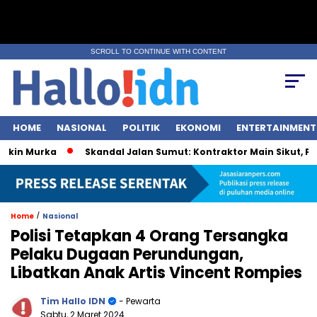
SCROLL TO CONTINUE WITH CONTENT
HOME
NASIONAL
POLITIK
EKONOMI
ENTERTAINMENT
n Murka
Skandal Jalan Sumut: Kontraktor Main Sikut, Pejaba
/
Home
Nasional
Polisi Tetapkan 4 Orang Tersangka
Pelaku Dugaan Perundungan,
Libatkan Anak Artis Vincent Rompies
Tim Hallo IDN
- Pewarta
Sabtu, 2 Maret 2024