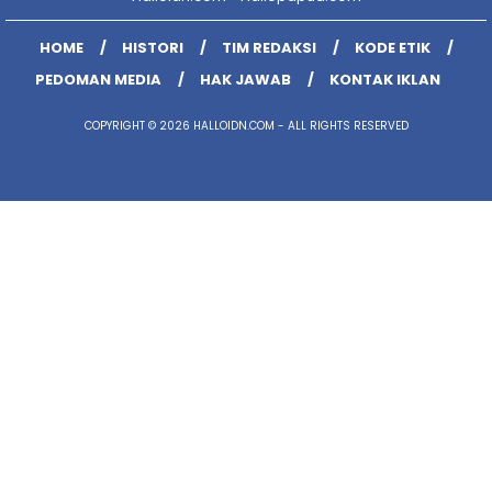
HOME
HISTORI
TIM REDAKSI
KODE ETIK
PEDOMAN MEDIA
HAK JAWAB
KONTAK IKLAN
COPYRIGHT © 2026 HALLOIDN.COM - ALL RIGHTS RESERVED