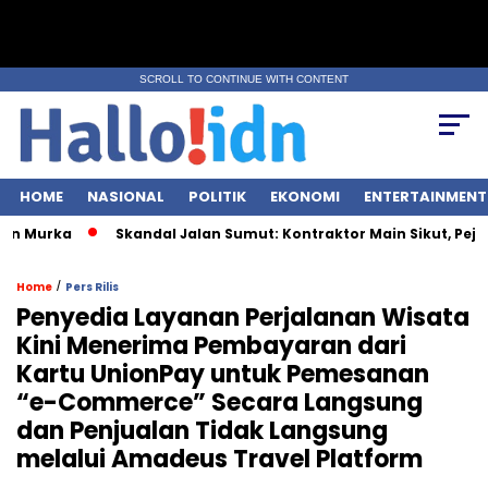
SCROLL TO CONTINUE WITH CONTENT
HOME
NASIONAL
POLITIK
EKONOMI
ENTERTAINMENT
urka
Skandal Jalan Sumut: Kontraktor Main Sikut, Pejabat I
/
Home
Pers Rilis
Penyedia Layanan Perjalanan Wisata
Kini Menerima Pembayaran dari
Kartu UnionPay untuk Pemesanan
“e-Commerce” Secara Langsung
dan Penjualan Tidak Langsung
melalui Amadeus Travel Platform