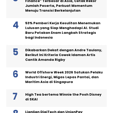
Finance” Terbesar di Asia, Cetak Rekor
Jumlah Peserta, Perkuat Momentum
Menuju Transisi Berkelanjutan
53% Pemberi Kerja Kesulitan Menemukan
Lulusan yang Siap Menghadapi AI. Studi
Baru Petakan Enam Langkah Strategis
bagi Indonesia
Dikabarkan Dekat dengan Andre Taulany,
Berikut Ini Kriteria Cowok Idaman Artis
Cantik Amanda Rigby
World Offshore Week 2026 Satukan Pelaku
Industri Energi, Migas Lepas Pantai, dan
Maritim Asia di Singapura
High Tea bertema Winnie the Pooh Disney
di SKAI
Lianlian DigiTech dan UnionPay