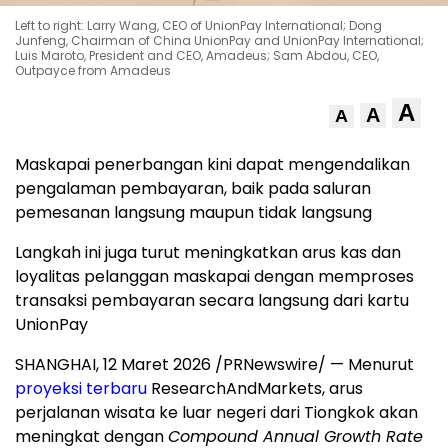
Left to right: Larry Wang, CEO of UnionPay International; Dong
Junfeng, Chairman of China UnionPay and UnionPay International;
Luis Maroto, President and CEO, Amadeus; Sam Abdou, CEO,
Outpayce from Amadeus
A
A
A
Maskapai penerbangan kini dapat mengendalikan
pengalaman pembayaran, baik pada saluran
pemesanan langsung maupun tidak langsung
Langkah ini juga turut meningkatkan arus kas dan
loyalitas pelanggan maskapai dengan memproses
transaksi pembayaran secara langsung dari kartu
UnionPay
SHANGHAI, 12 Maret 2026 /PRNewswire/ — Menurut
proyeksi terbaru
ResearchAndMarkets, arus
perjalanan wisata ke luar negeri dari Tiongkok akan
meningkat dengan
Compound Annual Growth Rate