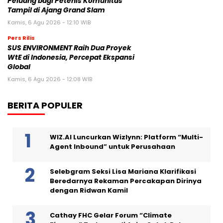
Peluang bagi Petenis Komunitas
Tampil di Ajang Grand Slam
Kamis, 6 Agu 2026 - 12:10 WIB
Pers Rilis
SUS ENVIRONMENT Raih Dua Proyek
WtE di Indonesia, Percepat Ekspansi
Global
Kamis, 6 Agu 2026 - 12:08 WIB
BERITA POPULER
WIZ.AI Luncurkan Wizlynn: Platform “Multi-
Agent Inbound” untuk Perusahaan
Selebgram Seksi Lisa Mariana Klarifikasi
Beredarnya Rekaman Percakapan Dirinya
dengan Ridwan Kamil
Cathay FHC Gelar Forum “Climate