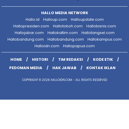
HALLO MEDIA NETWORK
Hallo.id
Halloup.com
Halloupdate.com
Hallopresiden.com
Hallotokoh.com
Hallobisnis.com
Hallojabar.com
Hallokaltim.com
Hallotangsel.com
Hallobandung.com
Hallobandung.com
Hallokampus.com
Halloidn.com
Hallopapua.com
HOME
HISTORI
TIM REDAKSI
KODE ETIK
PEDOMAN MEDIA
HAK JAWAB
KONTAK IKLAN
COPYRIGHT © 2026 HALLOIDN.COM - ALL RIGHTS RESERVED