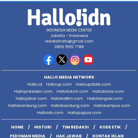
INDONESIA MEDIA CENTER
Jakarta - Indonesia
redaksihallo@gmail.com
0853 1555 7788
HALLO MEDIA NETWORK
Hallo.id
Halloup.com
Halloupdate.com
Hallopresiden.com
Hallotokoh.com
Hallobisnis.com
Hallojabar.com
Hallokaltim.com
Hallotangsel.com
Hallobandung.com
Hallobandung.com
Hallokampus.com
Halloidn.com
Hallopapua.com
HOME
HISTORI
TIM REDAKSI
KODE ETIK
PEDOMAN MEDIA
HAK JAWAB
KONTAK IKLAN