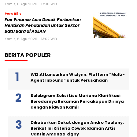
Kamis, 6 Agu 2026 - 17:00 WIB
Pers Rilis
Fair Finance Asia Desak Perbankan
Hentikan Pendanaan untuk Sektor
Batu Bara di ASEAN
Kamis, 6 Agu 2026 - 13:02 WIB
BERITA POPULER
WIZ.AI Luncurkan Wizlynn: Platform “Multi-
Agent Inbound” untuk Perusahaan
Selebgram Seksi Lisa Mariana Klarifikasi
Beredarnya Rekaman Percakapan Dirinya
dengan Ridwan Kamil
Dikabarkan Dekat dengan Andre Taulany,
Berikut Ini Kriteria Cowok Idaman Artis
Cantik Amanda Rigby