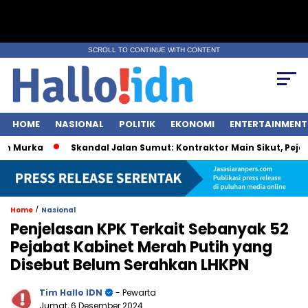
SCROLL TO CONTINUE WITH CONTENT
HOME
NASIONAL
POLITIK
EKONOMI
ENTERTAINMENT
urka
Skandal Jalan Sumut: Kontraktor Main Sikut, Pejabat 
/
Home
Nasional
Penjelasan KPK Terkait Sebanyak 52
Pejabat Kabinet Merah Putih yang
Disebut Belum Serahkan LHKPN
Tim Hallo IDN
- Pewarta
Jumat, 6 Desember 2024