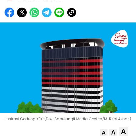
Ilustrasi Gedung KPK. (Dok. Sapulangit Media Cented/M. RIfai Azhari)
A
A
A