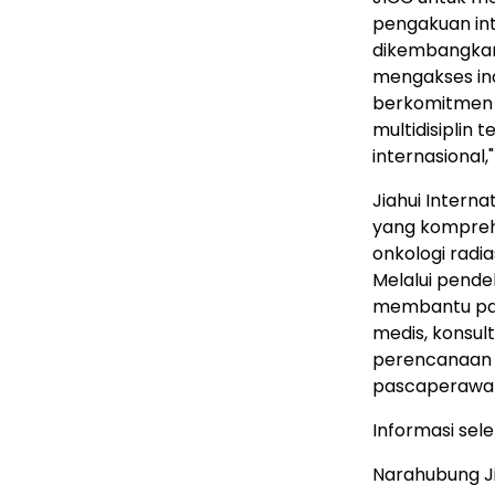
pengakuan int
dikembangkan 
mengakses ino
berkomitmen 
multidisiplin
internasional,"
Jiahui Intern
yang komprehe
onkologi radia
Melalui pendek
membantu pasi
medis, konsult
perencanaan te
pascaperawa
Informasi sel
Narahubung Ji