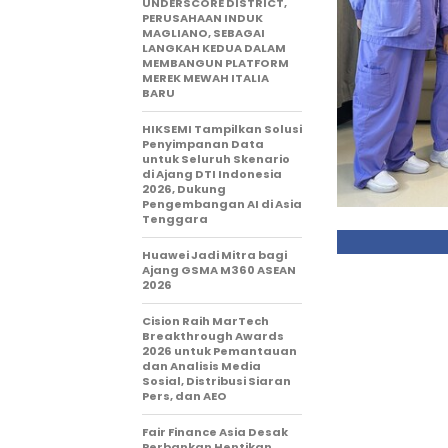
UNDERSCORE DISTRICT,
PERUSAHAAN INDUK
MAGLIANO, SEBAGAI
LANGKAH KEDUA DALAM
MEMBANGUN PLATFORM
MEREK MEWAH ITALIA
BARU
HIKSEMI Tampilkan Solusi
Penyimpanan Data
untuk Seluruh Skenario
di Ajang DTI Indonesia
2026, Dukung
Pengembangan AI di Asia
Tenggara
Huawei Jadi Mitra bagi
Ajang GSMA M360 ASEAN
2026
Cision Raih MarTech
Breakthrough Awards
2026 untuk Pemantauan
dan Analisis Media
Sosial, Distribusi Siaran
Pers, dan AEO
Fair Finance Asia Desak
Perbankan Hentikan