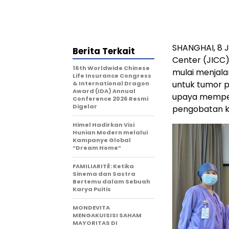
SHANGHAI
,
8 J
Berita Terkait
Center (JICC)
16th Worldwide Chinese
mulai menjalan
Life Insurance Congress
untuk tumor 
& International Dragon
Award (IDA) Annual
upaya memperl
Conference 2026 Resmi
Digelar
pengobatan k
Himel Hadirkan Visi
Hunian Modern melalui
Kampanye Global
“Dream Home”
FAMILIARITÉ: Ketika
Sinema dan Sastra
Bertemu dalam Sebuah
Karya Puitis
MONDEVITA
MENGAKUISISI SAHAM
MAYORITAS DI