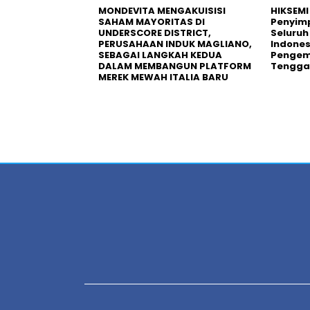
MONDEVITA MENGAKUISISI
HIKSEMI
SAHAM MAYORITAS DI
Penyim
UNDERSCORE DISTRICT,
Seluruh
PERUSAHAAN INDUK MAGLIANO,
Indones
SEBAGAI LANGKAH KEDUA
Pengemb
DALAM MEMBANGUN PLATFORM
Tengga
MEREK MEWAH ITALIA BARU