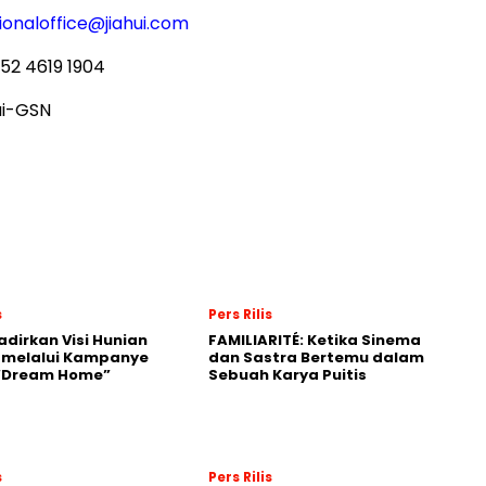
ionaloffice@jiahui.com
52 4619 1904
ui-GSN
s
Pers Rilis
adirkan Visi Hunian
FAMILIARITÉ: Ketika Sinema
 melalui Kampanye
dan Sastra Bertemu dalam
 “Dream Home”
Sebuah Karya Puitis
s
Pers Rilis