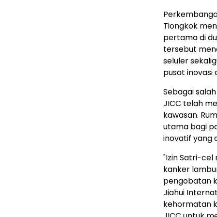
Perkembangan 
Tiongkok meny
pertama di du
tersebut men
seluler sekal
pusat inovasi 
Sebagai salah
JICC telah me
kawasan. Ruma
utama bagi pa
inovatif yang
"Izin Satri-c
kanker lambu
pengobatan ka
Jiahui Interna
kehormatan ka
JICC untuk men