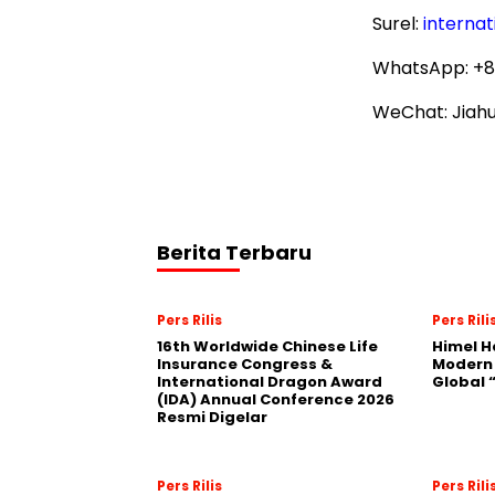
Surel:
internat
WhatsApp: +8
WeChat: Jiah
Berita Terbaru
Pers Rilis
Pers Rili
16th Worldwide Chinese Life
Himel H
Insurance Congress &
Modern
International Dragon Award
Global
(IDA) Annual Conference 2026
Resmi Digelar
Pers Rilis
Pers Rili