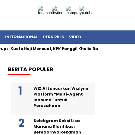
A
INTERNASIONAL
PERS RILIS
VIDEO
Kuota Haji Mencuat, KPK Panggil Khalid Basalamah
KPK Dala
BERITA POPULER
WIZ.AI Luncurkan Wizlynn:
Platform “Multi-Agent
Inbound” untuk
Perusahaan
Selebgram Seksi Lisa
Mariana Klarifikasi
Beredarnya Rekaman