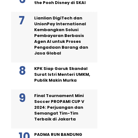
the Pooh Disney di SKAI
Lianlian DigiTech dan
UnionPay International
Kembangkan Solusi
Pembayaran Berbasis
Agen AI untuk Proses
Pengadaan Barang dan
Jasa Global
KPK Siap Garuk Skandal
Surat Istri Menteri UMKM,
Publik Makin Murka
Final Tournament Mini
Soccer PROPAMI CUP V
2024: Perjuangan dan
Semangat Tim-Tim
Terbaik di Jakarta
PADMA RUN BANDUNG