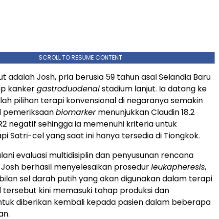
SCROLL TO RESUME CONTENT
t adalah Josh, pria berusia 59 tahun asal Selandia Baru
ap kanker
gastroduodenal
stadium lanjut. Ia datang ke
lah pilihan terapi konvensional di negaranya semakin
il pemeriksaan
biomarker
menunjukkan Claudin 18.2
R2 negatif sehingga ia memenuhi kriteria untuk
pi Satri-cel yang saat ini hanya tersedia di Tiongkok.
lani evaluasi multidisiplin dan penyusunan rencana
C, Josh berhasil menyelesaikan prosedur
leukapheresis
,
ilan sel darah putih yang akan digunakan dalam terapi
l tersebut kini memasuki tahap produksi dan
ntuk diberikan kembali kepada pasien dalam beberapa
an.