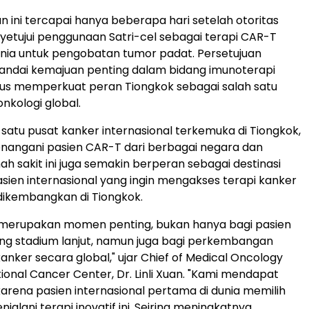
ini tercapai hanya beberapa hari setelah otoritas
etujui penggunaan Satri-cel sebagai terapi CAR-T
nia untuk pengobatan tumor padat. Persetujuan
andai kemajuan penting dalam bidang imunoterapi
igus memperkuat peran Tiongkok sebagai salah satu
onkologi global.
 satu pusat kanker internasional terkemuka di Tiongkok,
nangani pasien CAR-T dari berbagai negara dan
h sakit ini juga semakin berperan sebagai destinasi
sien internasional yang ingin mengakses terapi kanker
 dikembangkan di Tiongkok.
el merupakan momen penting, bukan hanya bagi pasien
ng stadium lanjut, namun juga bagi perkembangan
nker secara global," ujar Chief of Medical Oncology
tional Cancer Center, Dr. Linli Xuan. "Kami mendapat
rena pasien internasional pertama di dunia memilih
jalani terapi inovatif ini. Seiring meningkatnya