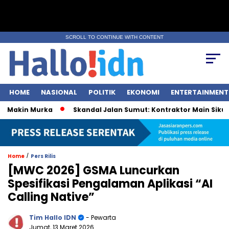
SCROLL TO CONTINUE WITH CONTENT
HOME
NASIONAL
POLITIK
EKONOMI
ENTERTAINMENT
akin Murka
Skandal Jalan Sumut: Kontraktor Main Sikut, Pe
/
Home
Pers Rilis
[MWC 2026] GSMA Luncurkan
Spesifikasi Pengalaman Aplikasi “AI
Calling Native”
Tim Hallo IDN
- Pewarta
Jumat, 13 Maret 2026