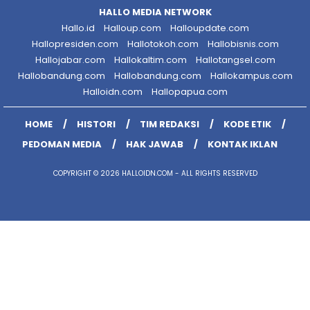
HALLO MEDIA NETWORK
Hallo.id
Halloup.com
Halloupdate.com
Hallopresiden.com
Hallotokoh.com
Hallobisnis.com
Hallojabar.com
Hallokaltim.com
Hallotangsel.com
Hallobandung.com
Hallobandung.com
Hallokampus.com
Halloidn.com
Hallopapua.com
HOME
HISTORI
TIM REDAKSI
KODE ETIK
PEDOMAN MEDIA
HAK JAWAB
KONTAK IKLAN
COPYRIGHT © 2026 HALLOIDN.COM - ALL RIGHTS RESERVED