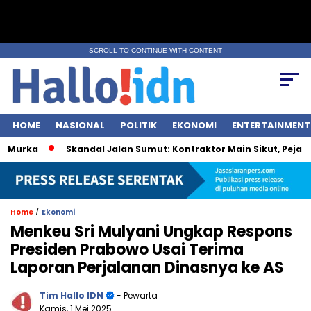
SCROLL TO CONTINUE WITH CONTENT
HOME
NASIONAL
POLITIK
EKONOMI
ENTERTAINMENT
ka
Skandal Jalan Sumut: Kontraktor Main Sikut, Pejabat Iku
/
Home
Ekonomi
Menkeu Sri Mulyani Ungkap Respons
Presiden Prabowo Usai Terima
Laporan Perjalanan Dinasnya ke AS
Tim Hallo IDN
- Pewarta
Kamis, 1 Mei 2025