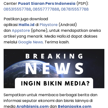
Center
Pusat Siaran Pers Indonesia
(PSPI):
085315557788
,
08557777888
,
087815557788
Pastikan juga download
aplikasi
Hallo.id
di
Playstore
(Android)
dan
Appstore
(iphone), untuk mendapatkan aneka
artikel yang menarik. Media Hallo.id dapat diakses
melalui
Google News
. Terima kasih.
Sempatkan untuk membaca berbagai berita dan
informasi seputar ekonomi dan bisnis lainnya di
media
Arahbisnis.com
dan
Belanjaoke.com