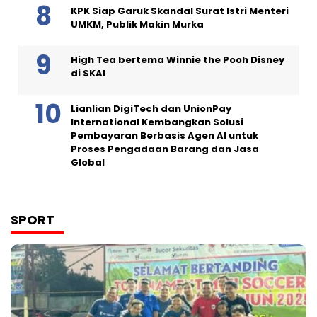
KPK Siap Garuk Skandal Surat Istri Menteri
UMKM, Publik Makin Murka
High Tea bertema Winnie the Pooh Disney
di SKAI
Lianlian DigiTech dan UnionPay
International Kembangkan Solusi
Pembayaran Berbasis Agen AI untuk
Proses Pengadaan Barang dan Jasa
Global
SPORT