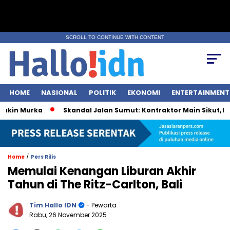
SCROLL TO CONTINUE WITH CONTENT
HOME
NASIONAL
POLITIK
EKONOMI
ENTERTAINMENT
n Murka
Skandal Jalan Sumut: Kontraktor Main Sikut, Pejaba
/
Home
Pers Rilis
Memulai Kenangan Liburan Akhir
Tahun di The Ritz-Carlton, Bali
Tim Hallo IDN
- Pewarta
Rabu, 26 November 2025