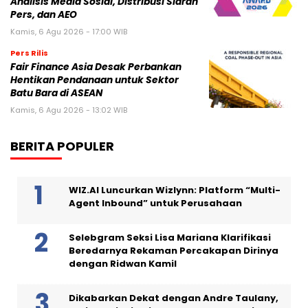
Analisis Media Sosial, Distribusi Siaran
Pers, dan AEO
Kamis, 6 Agu 2026 - 17:00 WIB
Pers Rilis
Fair Finance Asia Desak Perbankan
Hentikan Pendanaan untuk Sektor
Batu Bara di ASEAN
Kamis, 6 Agu 2026 - 13:02 WIB
BERITA POPULER
WIZ.AI Luncurkan Wizlynn: Platform “Multi-
Agent Inbound” untuk Perusahaan
Selebgram Seksi Lisa Mariana Klarifikasi
Beredarnya Rekaman Percakapan Dirinya
dengan Ridwan Kamil
Dikabarkan Dekat dengan Andre Taulany,