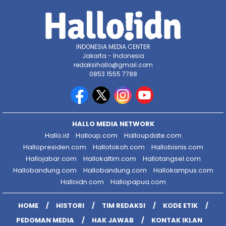
INDONESIA MEDIA CENTER
Jakarta - Indonesia
redaksihallo@gmail.com
0853 1555 7788
HALLO MEDIA NETWORK
Hallo.id
Halloup.com
Halloupdate.com
Hallopresiden.com
Hallotokoh.com
Hallobisnis.com
Hallojabar.com
Hallokaltim.com
Hallotangsel.com
Hallobandung.com
Hallobandung.com
Hallokampus.com
Halloidn.com
Hallopapua.com
HOME
HISTORI
TIM REDAKSI
KODE ETIK
PEDOMAN MEDIA
HAK JAWAB
KONTAK IKLAN