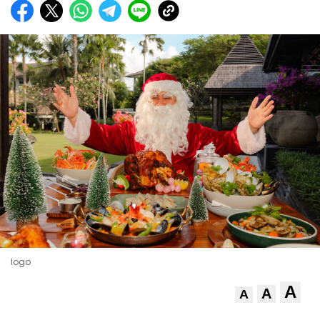
logo
A
A
A