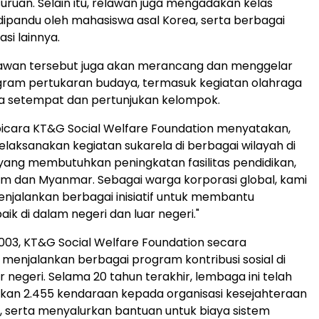
suruan. Selain itu, relawan juga mengadakan kelas
ipandu oleh mahasiswa asal Korea, serta berbagai
si lainnya.
awan tersebut juga akan merancang dan menggelar
gram pertukaran budaya, termasuk kegiatan olahraga
a setempat dan pertunjukan kelompok.
bicara KT&G Social Welfare Foundation menyatakan,
elaksanakan kegiatan sukarela di berbagai wilayah di
 yang membutuhkan peningkatan fasilitas pendidikan,
am dan Myanmar. Sebagai warga korporasi global, kami
enjalankan berbagai inisiatif untuk membantu
ik di dalam negeri dan luar negeri."
2003, KT&G Social Welfare Foundation secara
 menjalankan berbagai program kontribusi sosial di
 negeri. Selama 20 tahun terakhir, lembaga ini telah
n 2.455 kendaraan kepada organisasi kesejahteraan
ea, serta menyalurkan bantuan untuk biaya sistem