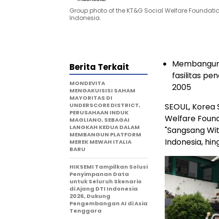
Group photo of the KT&G Social Welfare Foundatio
Indonesia.
Membangun 
Berita Terkait
fasilitas pe
MONDEVITA
2005
MENGAKUISISI SAHAM
MAYORITAS DI
UNDERSCORE DISTRICT,
SEOUL, Korea 
PERUSAHAAN INDUK
Welfare Foun
MAGLIANO, SEBAGAI
LANGKAH KEDUA DALAM
"Sangsang Wit
MEMBANGUN PLATFORM
Indonesia, hin
MEREK MEWAH ITALIA
BARU
HIKSEMI Tampilkan Solusi
Penyimpanan Data
untuk Seluruh Skenario
di Ajang DTI Indonesia
2026, Dukung
Pengembangan AI di Asia
Tenggara