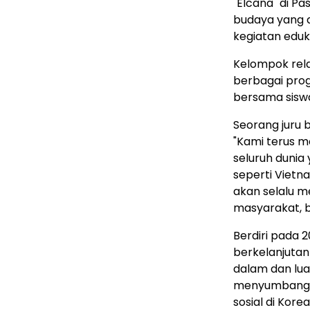
"Elcana" di Pa
budaya yang d
kegiatan eduka
Kelompok rel
berbagai pro
bersama sisw
Seorang juru 
"Kami terus m
seluruh dunia
seperti Vietn
akan selalu m
masyarakat, ba
Berdiri pada 
berkelanjutan
dalam dan luar
menyumbangka
sosial di Kor