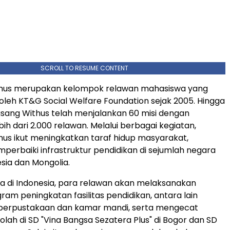
SCROLL TO RESUME CONTENT
hus merupakan kelompok relawan mahasiswa yang
a oleh KT&G Social Welfare Foundation sejak 2005. Hingga
ngsang Withus telah menjalankan 60 misi dengan
ih dari 2.000 relawan. Melalui berbagai kegiatan,
us ikut meningkatkan taraf hidup masyarakat,
erbaiki infrastruktur pendidikan di sejumlah negara
esia dan Mongolia.
 di Indonesia, para relawan akan melaksanakan
ram peningkatan fasilitas pendidikan, antara lain
rpustakaan dan kamar mandi, serta mengecat
lah di SD "Vina Bangsa Sezatera Plus" di Bogor dan SD