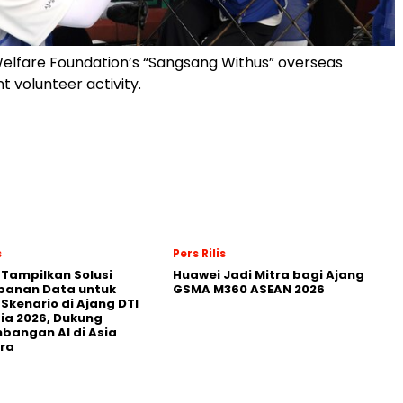
elfare Foundation’s “Sangsang Withus” overseas
t volunteer activity.
s
Pers Rilis
 Tampilkan Solusi
Huawei Jadi Mitra bagi Ajang
panan Data untuk
GSMA M360 ASEAN 2026
 Skenario di Ajang DTI
ia 2026, Dukung
angan AI di Asia
ra