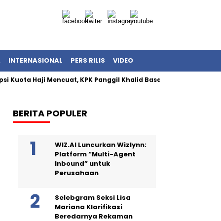
A
INTERNASIONAL
PERS RILIS
VIDEO
ta Haji Mencuat, KPK Panggil Khalid Basalamah
KPK Dalami 
BERITA POPULER
WIZ.AI Luncurkan Wizlynn:
Platform “Multi-Agent
Inbound” untuk
Perusahaan
Selebgram Seksi Lisa
Mariana Klarifikasi
Beredarnya Rekaman