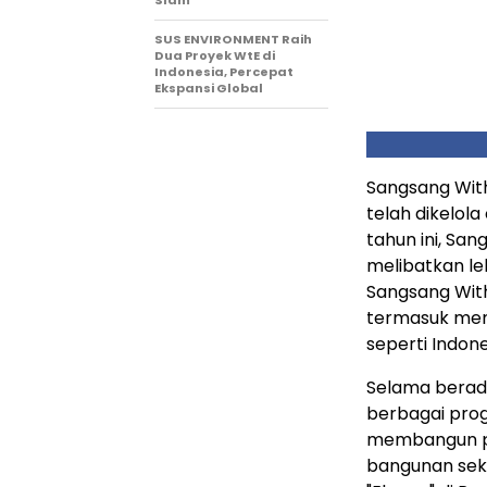
Slam
SUS ENVIRONMENT Raih
Dua Proyek WtE di
Indonesia, Percepat
Ekspansi Global
Sangsang Wit
telah dikelol
tahun ini, Sa
melibatkan leb
Sangsang With
termasuk memp
seperti Indon
Selama berada
berbagai prog
membangun pe
bangunan seko