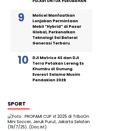
PELARI UNTUK PERUBAHAN
Molicel Manfaatkan
Lonjakan Permintaan
Mobil “Hybrid” di Pasar
Global, Perkenalkan
Teknologi Sel Baterai
Generasi Terbaru
DJI Matrice 4E dan DJI
Terra Petakan Lereng Es
Khumbu di Gunung
Everest Selama Musim
Pendakian 2026
SPORT