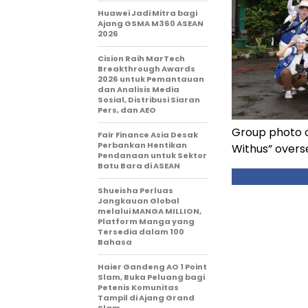
Huawei Jadi Mitra bagi
Ajang GSMA M360 ASEAN
2026
Cision Raih MarTech
Breakthrough Awards
2026 untuk Pemantauan
dan Analisis Media
Sosial, Distribusi Siaran
Pers, dan AEO
Group photo o
Fair Finance Asia Desak
Perbankan Hentikan
Withus” overse
Pendanaan untuk Sektor
Batu Bara di ASEAN
Shueisha Perluas
Jangkauan Global
melalui MANGA MILLION,
Platform Manga yang
Tersedia dalam 100
Bahasa
Haier Gandeng AO 1 Point
Slam, Buka Peluang bagi
Petenis Komunitas
Tampil di Ajang Grand