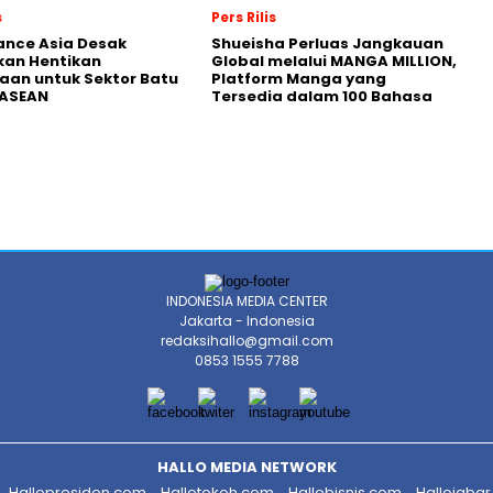
s
Pers Rilis
nance Asia Desak
Shueisha Perluas Jangkauan
kan Hentikan
Global melalui MANGA MILLION,
an untuk Sektor Batu
Platform Manga yang
 ASEAN
Tersedia dalam 100 Bahasa
INDONESIA MEDIA CENTER
Jakarta - Indonesia
redaksihallo@gmail.com
0853 1555 7788
HALLO MEDIA NETWORK
Hallopresiden.com
Hallotokoh.com
Hallobisnis.com
Hallojaba