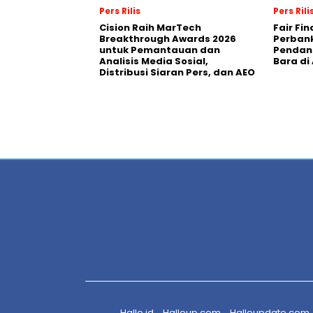
Pers Rilis
Pers Rili
Cision Raih MarTech
Fair Fi
Breakthrough Awards 2026
Perban
untuk Pemantauan dan
Pendana
Analisis Media Sosial,
Bara di
Distribusi Siaran Pers, dan AEO
Hallo.id
Halloup.com
Halloupdate.com