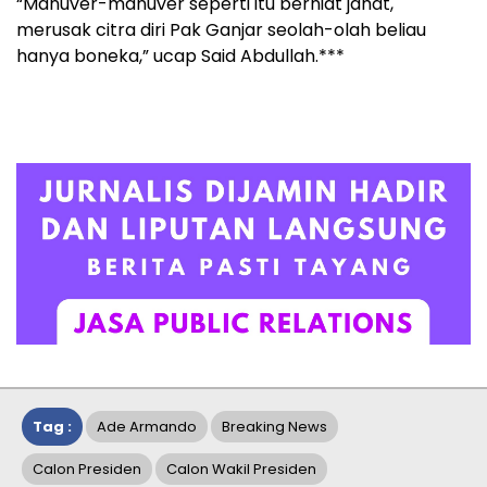
“Manuver-manuver seperti itu berniat jahat,
merusak citra diri Pak Ganjar seolah-olah beliau
hanya boneka,” ucap Said Abdullah.***
Tag :
Ade Armando
Breaking News
Calon Presiden
Calon Wakil Presiden