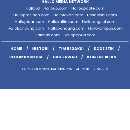
HALLO MEDIA NETWORK
Hallo.id
Halloup.com
Halloupdate.com
Hallopresiden.com
Hallotokoh.com
Hallobisnis.com
Hallojabar.com
Hallokaltim.com
Hallotangsel.com
Hallobandung.com
Hallobandung.com
Hallokampus.com
Halloidn.com
Hallopapua.com
HOME
HISTORI
TIM REDAKSI
KODE ETIK
PEDOMAN MEDIA
HAK JAWAB
KONTAK IKLAN
COPYRIGHT © 2026 HALLOIDN.COM - ALL RIGHTS RESERVED