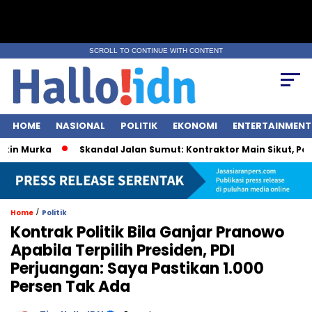
SCROLL TO CONTINUE WITH CONTENT
HOME
NASIONAL
POLITIK
EKONOMI
ENTERTAINMENT
 Murka
Skandal Jalan Sumut: Kontraktor Main Sikut, Pejabat
/
Home
Politik
Kontrak Politik Bila Ganjar Pranowo
Apabila Terpilih Presiden, PDI
Perjuangan: Saya Pastikan 1.000
Persen Tak Ada